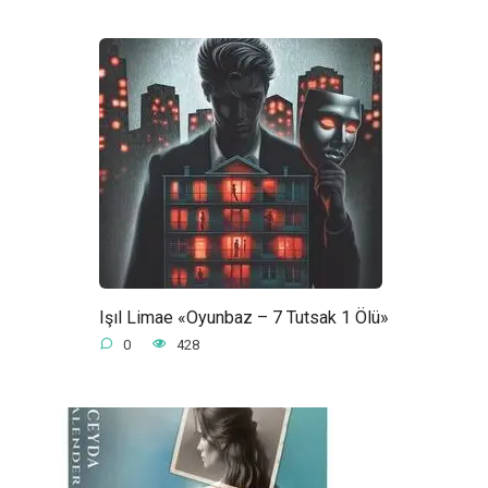
Işıl Limae «Oyunbaz – 7 Tutsak 1 Ölü»
0
428