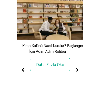
Xem Wo
Cảnh Giải
Kitap Kulübü Nasıl Kurulur? Başlangıç
İçin Adım Adım Rehber
Daha Fazla Oku