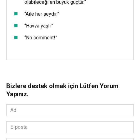
olabileceği en büyük güçtür.”
“Aile her şeydir.”
“Havva yaşlı.”
“No comment!”
Bizlere destek olmak için Lütfen Yorum
Yapınız.
Ad
*
E-
posta
*