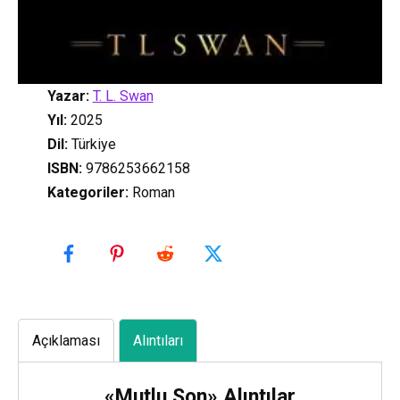
Yazar:
T. L. Swan
Yıl:
2025
Dil:
Türkiye
ISBN:
9786253662158
Kategoriler
:
Roman
Açıklaması
Alıntıları
«Mutlu Son» Alıntılar