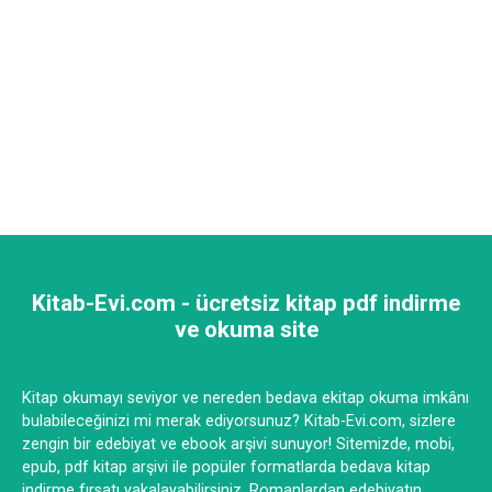
Kitab-Evi.com - ücretsiz kitap pdf indirme
ve okuma site
Kitap okumayı seviyor ve nereden bedava ekitap okuma imkânı
bulabileceğinizi mi merak ediyorsunuz? Kitab-Evi.com, sizlere
zengin bir edebiyat ve ebook arşivi sunuyor! Sitemizde, mobi,
epub, pdf kitap arşivi ile popüler formatlarda bedava kitap
indirme fırsatı yakalayabilirsiniz. Romanlardan edebiyatın