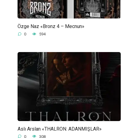
Özge Naz «Bronz 4 – Mecnun»
0
594
Aslı Arslan «THALRON: ADANMIŞLAR»
0
308