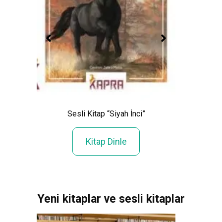
nelden
Sesl
Sesli Kitap “Siyah İnci”
Kitap Dinle
Yeni kitaplar ve sesli kitaplar