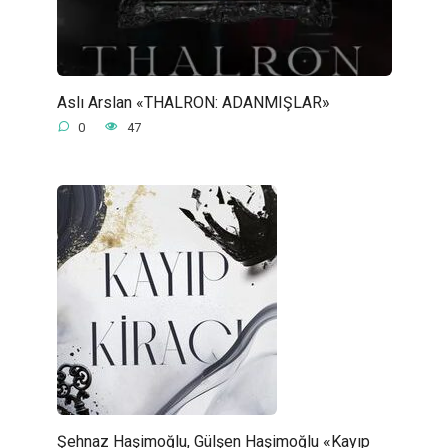
Aslı Arslan «THALRON: ADANMIŞLAR»
0
47
Şehnaz Haşimoğlu, Gülşen Haşimoğlu «Kayıp