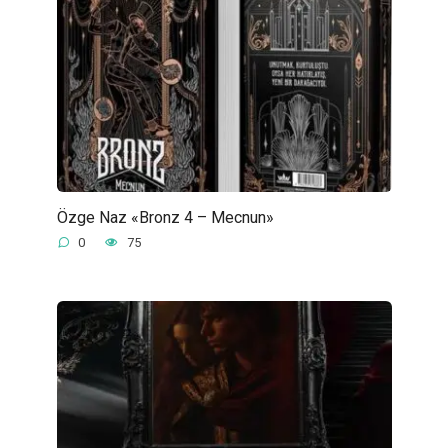
Özge Naz «Bronz 4 – Mecnun»
0
75