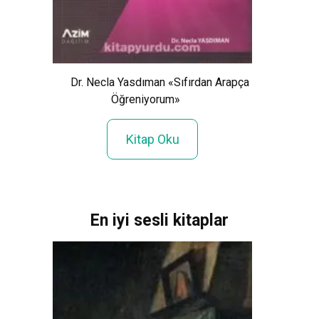
Dr. Necla Yasdıman «Sıfırdan Arapça
ri»
Öğreniyorum»
Sy
Kitap Oku
En iyi sesli kitaplar