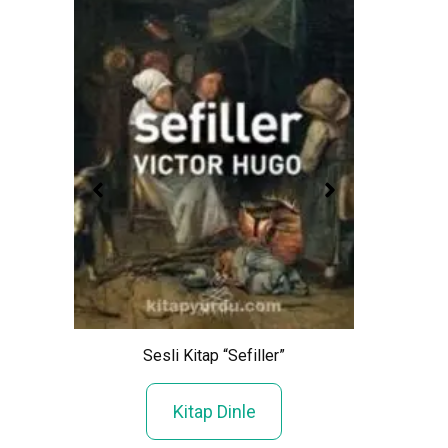
ı”
Sesli Kitap “Sefiller”
Kitap Dinle