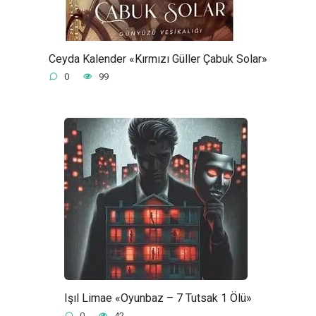
Ceyda Kalender «Kırmızı Güller Çabuk Solar»
0
99
Işıl Limae «Oyunbaz – 7 Tutsak 1 Ölü»
0
42