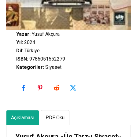
Yazar:
Yusuf Akçura
Yıl:
2024
Dil:
Türkiye
ISBN:
9786051552279
Kategoriler
:
Siyaset
Açıklaması
PDF Oku
Yusuf Akçura «Üç Tarz-ı Siyaset»