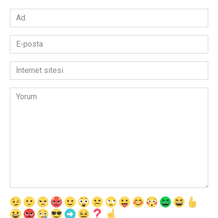
Ad
*
E-
posta
*
İnternet
sitesi
Yorum