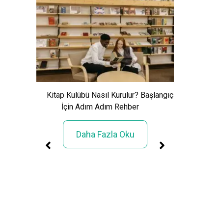
Xem Wo
Cảnh Giải
Kitap Kulübü Nasıl Kurulur? Başlangıç
İçin Adım Adım Rehber
Daha Fazla Oku