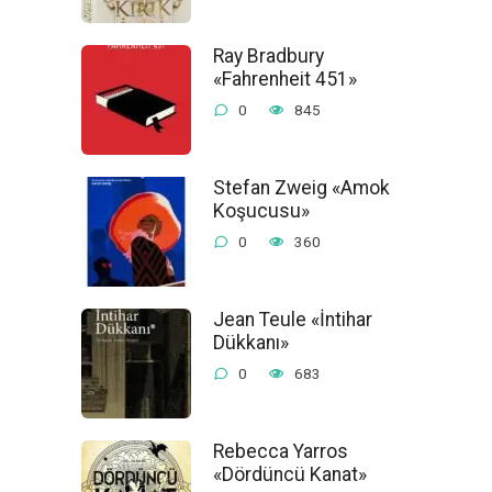
Ray Bradbury
«Fahrenheit 451»
0
845
Stefan Zweig «Amok
Koşucusu»
0
360
Jean Teule «İntihar
Dükkanı»
0
683
Rebecca Yarros
«Dördüncü Kanat»