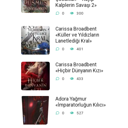
Kalplerin Savaşı 2»
0
300
Carissa Broadbent
«Küller ve Yıldızların
Lanetlediği Kral»
0
401
Carissa Broadbent
«Hiçbir Dünyanın Kızı»
0
433
Adora Yağmur
«İmparatorluğun Kılıcı»
0
527