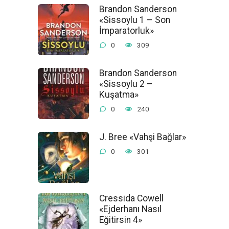
Brandon Sanderson
«Sissoylu 1 – Son
İmparatorluk»
0
309
Brandon Sanderson
«Sissoylu 2 –
Kuşatma»
0
240
J. Bree «Vahşi Bağlar»
0
301
Cressida Cowell
«Ejderhanı Nasıl
Eğitirsin 4»