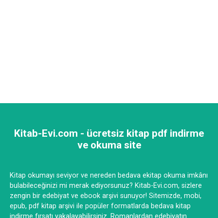
Kitab-Evi.com - ücretsiz kitap pdf indirme
ve okuma site
Kitap okumayı seviyor ve nereden bedava ekitap okuma imkânı
bulabileceğinizi mi merak ediyorsunuz? Kitab-Evi.com, sizlere
zengin bir edebiyat ve ebook arşivi sunuyor! Sitemizde, mobi,
epub, pdf kitap arşivi ile popüler formatlarda bedava kitap
indirme fırsatı yakalayabilirsiniz. Romanlardan edebiyatın