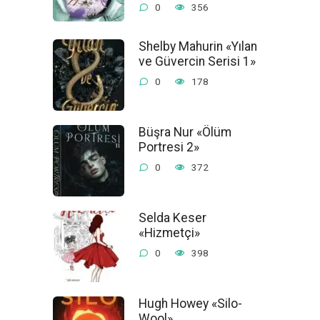
0
356
Shelby Mahurin «Yılan
ve Güvercin Serisi 1»
0
178
Büşra Nur «Ölüm
Portresi 2»
0
372
Selda Keser
«Hizmetçi»
0
398
Hugh Howey «Silo-
Wool»