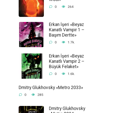
0
264
Erkan İşeri «Beyaz
Kanatlı Vampir 1 –
Başım Dertte»
0
1.7k.
Erkan İşeri «Beyaz
Kanatlı Vampir 2 –
Büyük Felaket»
0
1.6k.
Dmitry Glukhovsky «Metro 2033»
0
285
Dmitry Glukhovsky