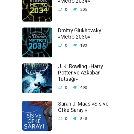
«Metro 2034»
0
205
Dmitry Glukhovsky
«Metro 2035»
0
183
J. K. Rowling «Harry
Potter ve Azkaban
Tutsağı»
0
493
Sarah J. Maas «Sis ve
Öfke Sarayı»
0
845