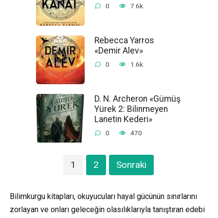
0
7.6k.
Rebecca Yarros
«Demir Alev»
0
1.6k.
D. N. Archeron «Gümüş
Yürek 2: Bilinmeyen
Lanetin Kederi»
0
470
Yazı
1
2
Sonraki
gezinmesi
Bilimkurgu kitapları, okuyucuları hayal gücünün sınırlarını
zorlayan ve onları geleceğin olasılıklarıyla tanıştıran edebi