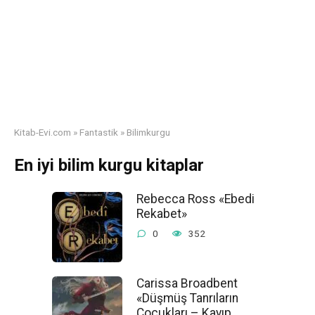
Kitab-Evi.com
»
Fantastik
»
Bilimkurgu
En iyi bilim kurgu kitaplar
Rebecca Ross «Ebedi
Rekabet»
0
352
Carissa Broadbent
«Düşmüş Tanrıların
Çocukları – Kayıp