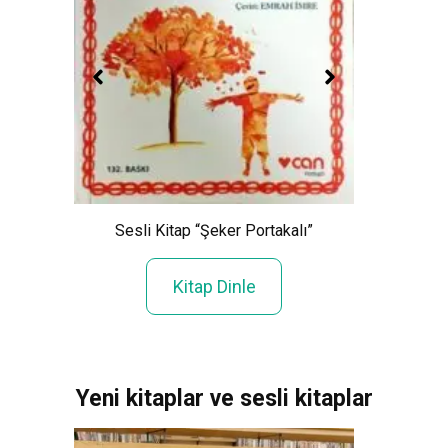
Sesli Kitap “Şeker Portakalı”
S
Kitap Dinle
Yeni kitaplar ve sesli kitaplar