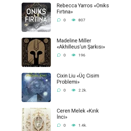
Rebecca Yarros «Oniks
Fırtına»
0
807
Madeline Miller
«Akhilleus’un Şarkısı»
0
196
Cixin Liu «Üç Cisim
Problemi»
0
2.2k.
Ceren Melek «Kırık
İnci»
0
1.4k.