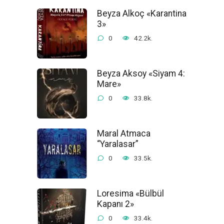
Beyza Alkoç «Karantina
3»
0
42.2k.
Beyza Aksoy «Siyam 4:
Mare»
0
33.8k.
Maral Atmaca
“Yaralasar”
0
33.5k.
Loresima «Bülbül
Kapanı 2»
0
33.4k.