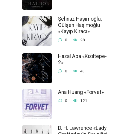
Şehnaz Haşimoğlu,
Gülşen Haşimoğlu
«Kayıp Kiracı»
0
28
Hazal Aba «Kızıltepe-
2»
0
43
Ana Huang «Forvet»
0
121
D. H. Lawrence «Lady