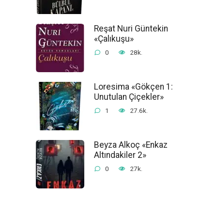
Reşat Nuri Güntekin
«Çalıkuşu»
0
28k.
Loresima «Gökçen 1:
Unutulan Çiçekler»
1
27.6k.
Beyza Alkoç «Enkaz
Altındakiler 2»
0
27k.