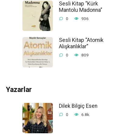
Sesli Kitap “Kürk
Mantolu Madonna”
0
936
Sesli Kitap “Atomik
Alışkanlıklar”
0
809
Yazarlar
Dilek Bilgiç Esen
0
6.8k.