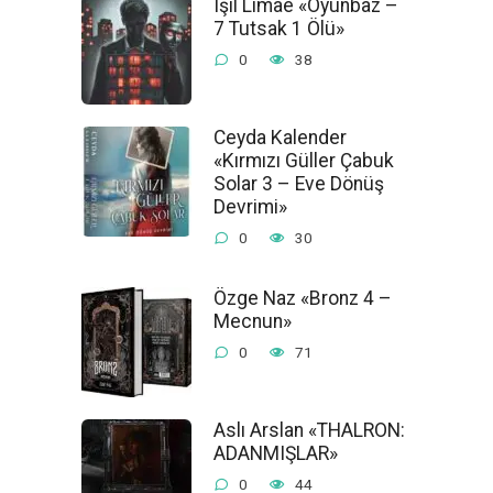
Işıl Limae «Oyunbaz –
7 Tutsak 1 Ölü»
0
38
Ceyda Kalender
«Kırmızı Güller Çabuk
Solar 3 – Eve Dönüş
Devrimi»
0
30
Özge Naz «Bronz 4 –
Mecnun»
0
71
Aslı Arslan «THALRON:
ADANMIŞLAR»
0
44