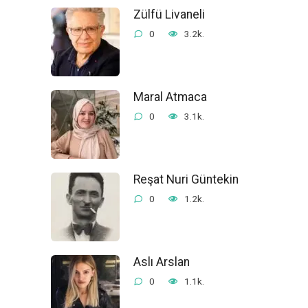
Zülfü Livaneli
0
3.2k.
Maral Atmaca
0
3.1k.
Reşat Nuri Güntekin
0
1.2k.
Aslı Arslan
0
1.1k.