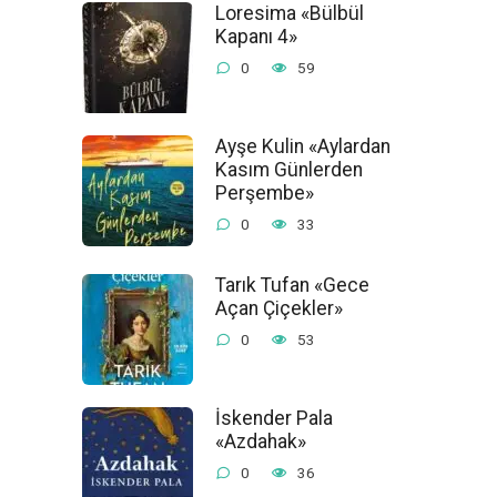
Loresima «Bülbül
Kapanı 4»
0
59
Ayşe Kulin «Aylardan
Kasım Günlerden
Perşembe»
0
33
Tarık Tufan «Gece
Açan Çiçekler»
0
53
İskender Pala
«Azdahak»
0
36