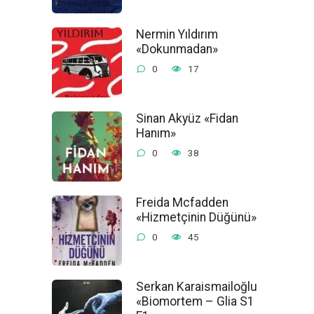
Nermin Yıldırım
«Dokunmadan»
0
17
Sinan Akyüz «Fidan
Hanım»
0
38
Freida Mcfadden
«Hizmetçinin Düğünü»
0
45
Serkan Karaismailoğlu
«Biomortem – Glia S1