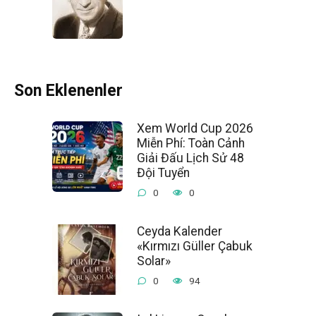
Son Eklenenler
Xem World Cup 2026
Miễn Phí: Toàn Cảnh
Giải Đấu Lịch Sử 48
Đội Tuyển
0
0
Ceyda Kalender
«Kırmızı Güller Çabuk
Solar»
0
94