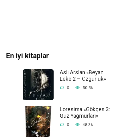
En iyi kitaplar
Aslı Arslan «Beyaz
Leke 2 – Özgürlük»
0
50.5k.
Loresima «Gökçen 3:
Güz Yağmurları»
0
48.3k.