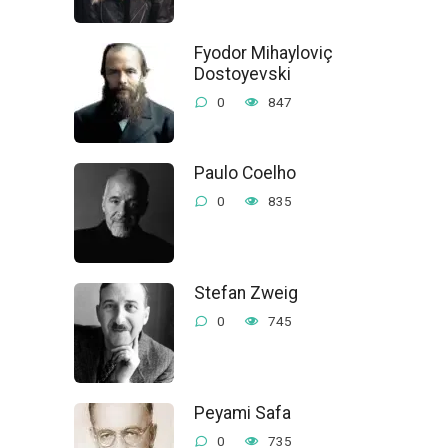
Fyodor Mihayloviç
Dostoyevski
0
847
Paulo Coelho
0
835
Stefan Zweig
0
745
Peyami Safa
0
735