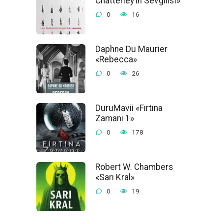
Chatterley’in Sevgilisi»
0
16
Daphne Du Maurier
«Rebecca»
0
26
DuruMavii «Fırtına
Zamanı 1»
0
178
Robert W. Chambers
«Sarı Kral»
0
19