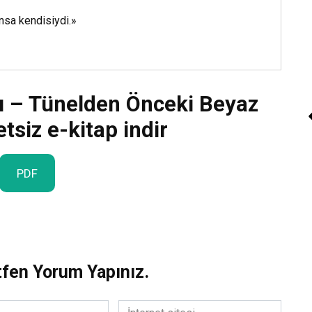
ansa kendisiydi.»
tı – Tünelden Önceki Beyaz
tsiz e-kitap indir
PDF
Sesli Kitap “Beyaz G
Kitap Dinle
tfen Yorum Yapınız.
İnternet