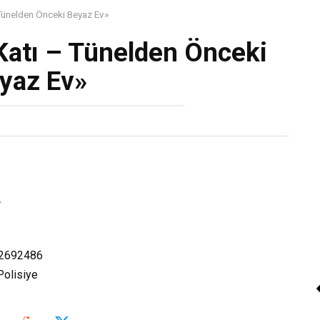
 Tünelden Önceki Beyaz Ev»
 Katı – Tünelden Önceki
yaz Ev»
k
2692486
olisiye