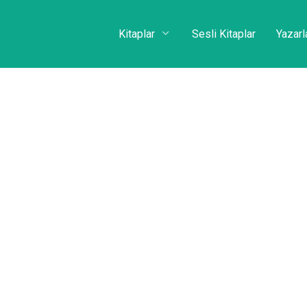
Kitaplar
Sesli Kitaplar
Yazarl