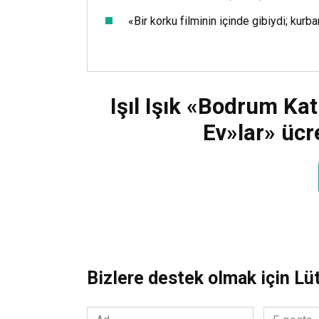
«Bir korku filminin içinde gibiydi; kurb
Işıl Işık «Bodrum Ka
Ev»lar» ücre
Bizlere destek olmak için Lü
Ad
E-