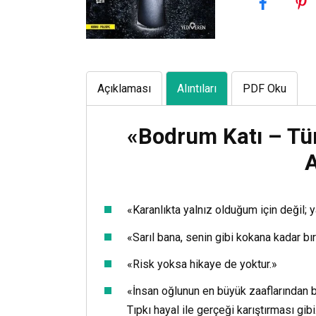
Açıklaması
Alıntıları
PDF Oku
«Bodrum Katı – Tü
A
«Karanlıkta yalnız olduğum için değil; 
«Sarıl bana, senin gibi kokana kadar bı
«Risk yoksa hikaye de yoktur.»
«İnsan oğlunun en büyük zaaflarından bir
Tıpkı hayal ile gerçeği karıştırması gib