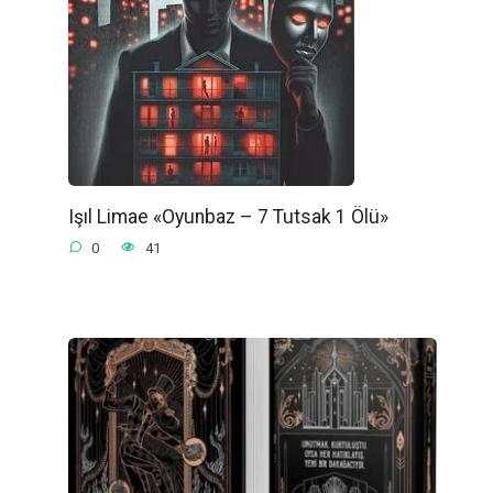
Işıl Limae «Oyunbaz – 7 Tutsak 1 Ölü»
0
41