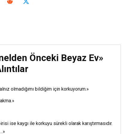
Serkan Karaismail
«Biomortem – Glia S1 
Kitap Oku
nelden Önceki Beyaz Ev»
lıntılar
yalnız olmadığımı bildiğim için korkuyorum.»
rakma.»
isi ise kaygı ile korkuyu sürekli olarak karıştırmasıdır.
i…»