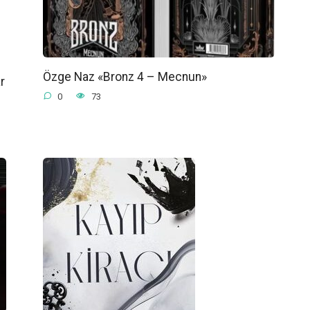
Özge Naz «Bronz 4 – Mecnun»
r
0
73