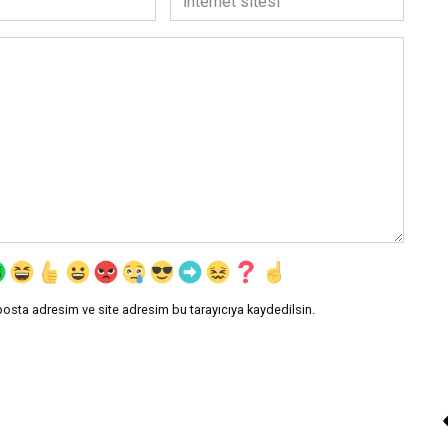
sitesi
posta adresim ve site adresim bu tarayıcıya kaydedilsin.
Özge Naz «Bronz 
Mecnun»