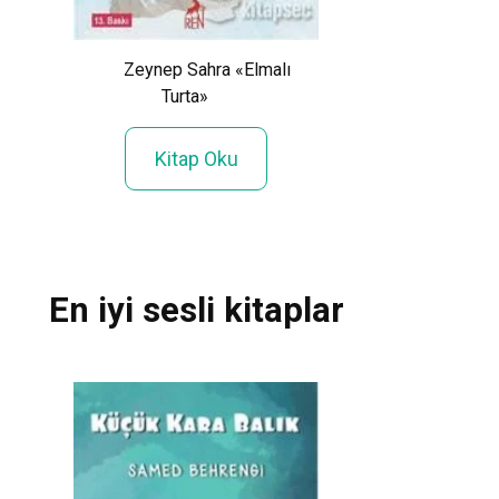
Cal Newport «Pü
oğlu
Zeynep Sahra «Elmalı
E1»
Turta»
Kitap Ok
Kitap Oku
En iyi sesli kitaplar