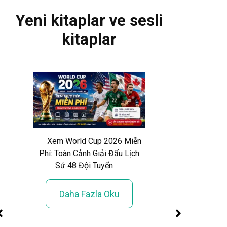
Yeni kitaplar ve sesli
kitaplar
Xem World Cup 2026 Miễn
Phí: Toàn Cảnh Giải Đấu Lịch
Sử 48 Đội Tuyển
Daha Fazla Oku
4 –