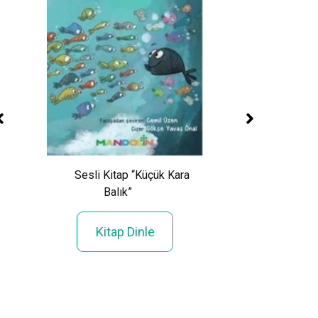
Sesli Kitap “Küçük Kara
Balık”
emi”
Sesli Kitap “U
Düşüşü”
Kitap Dinle
Kitap Din