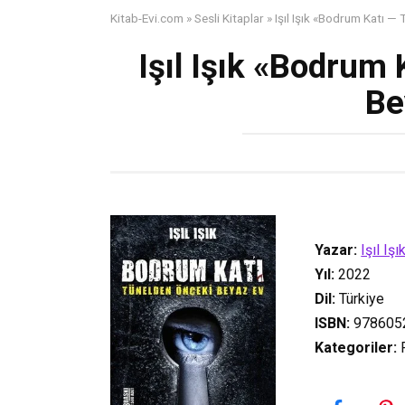
Kitab-Evi.com
»
Sesli Kitaplar
»
Işıl Işık «Bodrum Katı —
Işıl Işık «Bodrum
Be
Yazar:
Işıl Işı
Yıl:
2022
Dil:
Türkiye
ISBN:
978605
Kategoriler
:
P