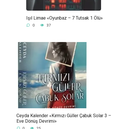
Işıl Limae «Oyunbaz – 7 Tutsak 1 Ölü»
0
37
Ceyda Kalender «Kırmızı Güller Çabuk Solar 3 –
Eve Dönüş Devrimi»
0
25