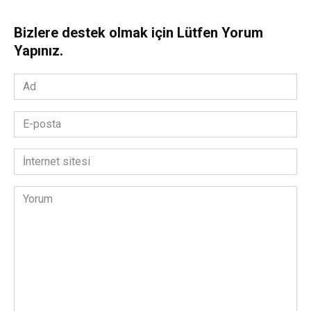
Bizlere destek olmak için Lütfen Yorum
Yapınız.
Ad
*
E-
posta
*
İnternet
sitesi
Yorum