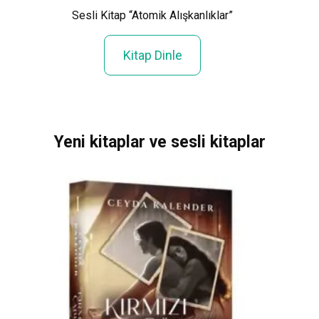
Sesl
Gece”
Sesli Kitap “Atomik Alışkanlıklar”
Kitap Dinle
Yeni kitaplar ve sesli kitaplar