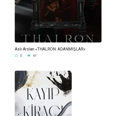
Aslı Arslan «THALRON: ADANMIŞLAR»
0
41