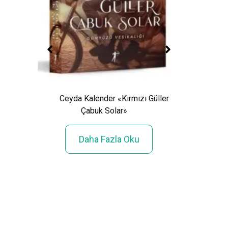
Ceyda Kalender «Kırmızı Güller
Çabuk Solar»
Işıl 
:
Daha Fazla Oku