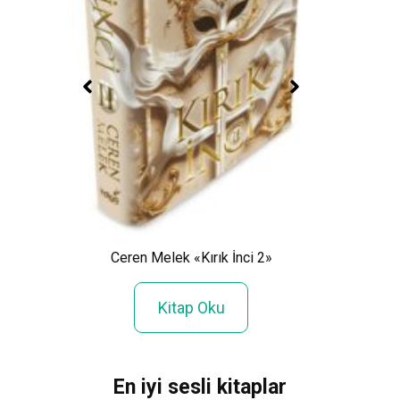
ada
Rache
Ceren Melek «Kırık İnci 2»
Kitap Oku
En iyi sesli kitaplar