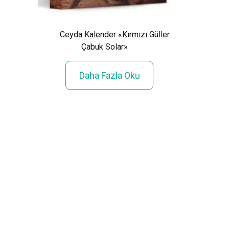
Ceyda Kalender «Kırmızı Güller
Çabuk Solar»
Işıl 
:
Daha Fazla Oku