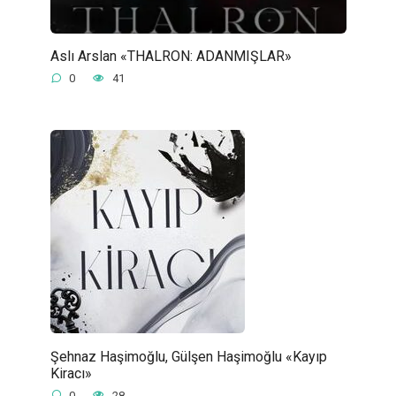
Aslı Arslan «THALRON: ADANMIŞLAR»
0
41
Şehnaz Haşimoğlu, Gülşen Haşimoğlu «Kayıp
Kiracı»
0
28