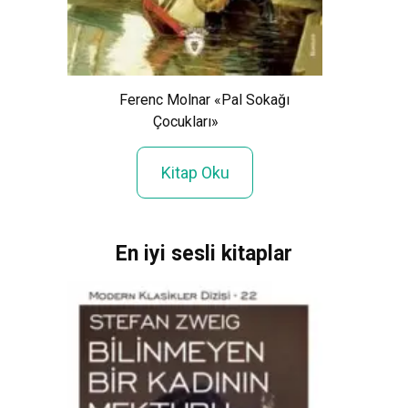
Mark 
Ferenc Molnar «Pal Sokağı
Kaf
Çocukları»
Kitap Oku
En iyi sesli kitaplar