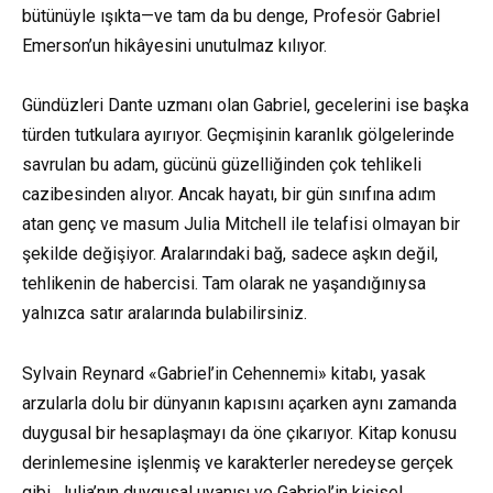
bütünüyle ışıkta—ve tam da bu denge, Profesör Gabriel
Emerson’un hikâyesini unutulmaz kılıyor.
Gündüzleri Dante uzmanı olan Gabriel, gecelerini ise başka
türden tutkulara ayırıyor. Geçmişinin karanlık gölgelerinde
savrulan bu adam, gücünü güzelliğinden çok tehlikeli
cazibesinden alıyor. Ancak hayatı, bir gün sınıfına adım
atan genç ve masum Julia Mitchell ile telafisi olmayan bir
şekilde değişiyor. Aralarındaki bağ, sadece aşkın değil,
tehlikenin de habercisi. Tam olarak ne yaşandığınıysa
yalnızca satır aralarında bulabilirsiniz.
Sylvain Reynard «Gabriel’in Cehennemi» kitabı, yasak
arzularla dolu bir dünyanın kapısını açarken aynı zamanda
duygusal bir hesaplaşmayı da öne çıkarıyor. Kitap konusu
derinlemesine işlenmiş ve karakterler neredeyse gerçek
gibi. Julia’nın duygusal uyanışı ve Gabriel’in kişisel