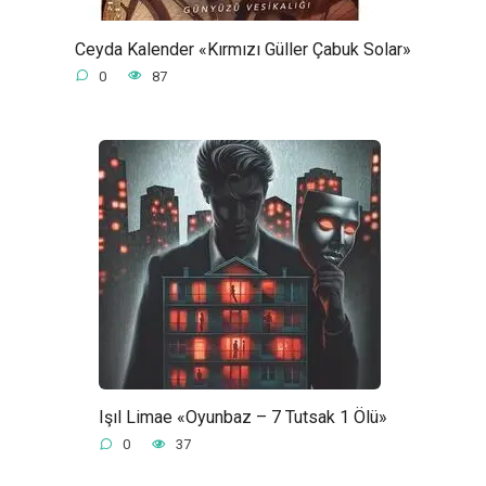
Ceyda Kalender «Kırmızı Güller Çabuk Solar»
0
87
Işıl Limae «Oyunbaz – 7 Tutsak 1 Ölü»
0
37