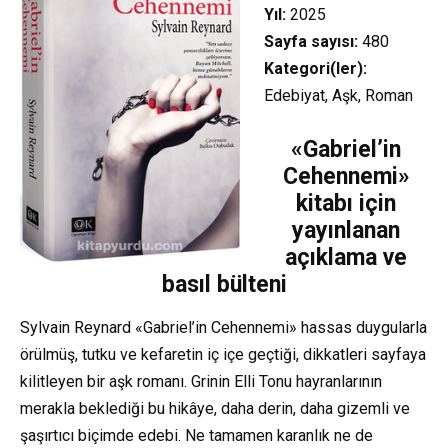
Yıl:
2025
Sayfa sayısı:
480
Kategori(ler):
Edebiyat, Aşk, Roman
«Gabriel’in
Cehennemi»
kitabı için
yayınlanan
açıklama ve
basıl bülteni
Sylvain Reynard «Gabriel’in Cehennemi» hassas duygularla
örülmüş, tutku ve kefaretin iç içe geçtiği, dikkatleri sayfaya
kilitleyen bir aşk romanı. Grinin Elli Tonu hayranlarının
merakla beklediği bu hikâye, daha derin, daha gizemli ve
şaşırtıcı biçimde edebi. Ne tamamen karanlık ne de