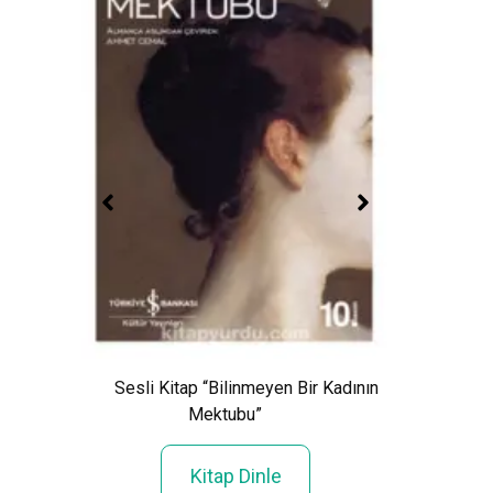
a”
Sesl
Sesli Kitap “Bilinmeyen Bir Kadının
Mektubu”
Kitap Dinle