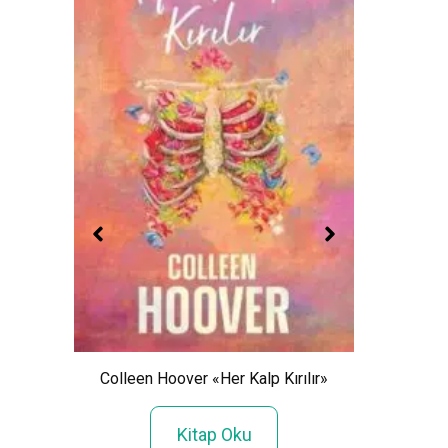
Colleen Hoover «Her Kalp Kırılır»
N.
Gibi
Kitap Oku