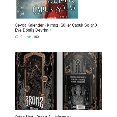
Ceyda Kalender «Kırmızı Güller Çabuk Solar 3 –
Eve Dönüş Devrimi»
0
160
Özge Naz «Bronz 4 – Mecnun»