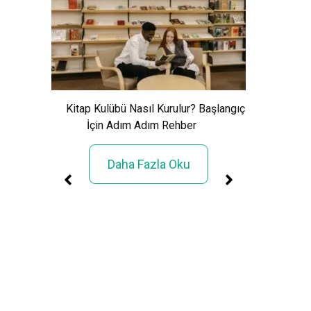
Xem Wo
Cảnh Giải
Kitap Kulübü Nasıl Kurulur? Başlangıç
İçin Adım Adım Rehber
Daha Fazla Oku
üller
rimi»