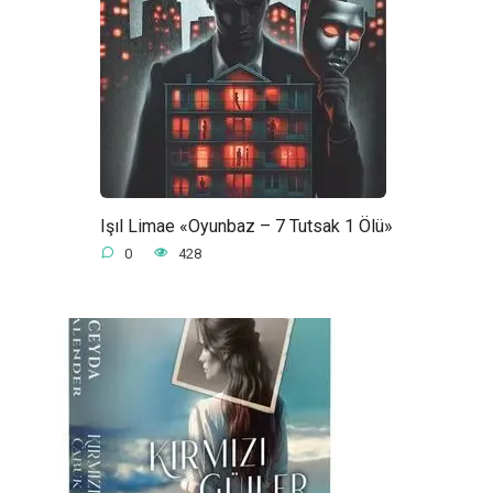
Işıl Limae «Oyunbaz – 7 Tutsak 1 Ölü»
0
428