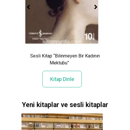
ık”
Ses
Sesli Kitap “Bilinmeyen Bir Kadının
Mektubu”
Kitap Dinle
Yeni kitaplar ve sesli kitaplar