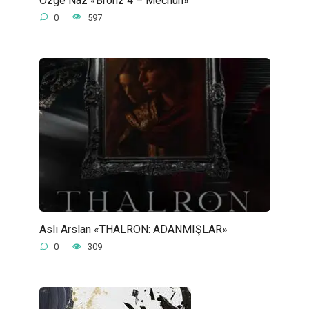
0
597
Aslı Arslan «THALRON: ADANMIŞLAR»
0
309