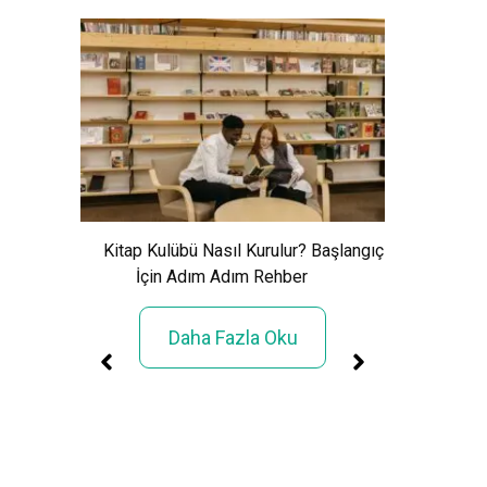
Xem Wo
Cảnh Giải
Kitap Kulübü Nasıl Kurulur? Başlangıç
İçin Adım Adım Rehber
Daha Fazla Oku