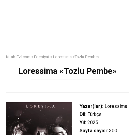
Kitab-Evi.com
»
Edebiyat
»
Loressima «Tozlu Pembe»
Loressima «Tozlu Pembe»
Yazar(lar):
Loressima
Dil:
Türkçe
Yıl:
2025
Sayfa sayısı:
300