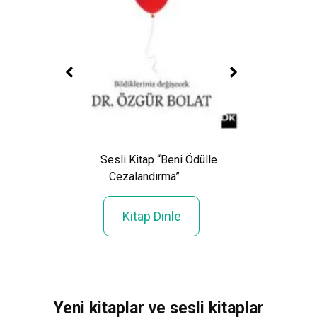
Sesli Kitap “Beni Ödülle
Sesli
ı”
Cezalandırma”
Kitap Dinle
Yeni kitaplar ve sesli kitaplar