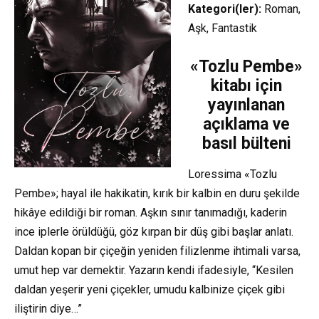
Kategori(ler):
Roman,
Aşk, Fantastik
«Tozlu Pembe»
kitabı için
yayınlanan
açıklama ve
basıl bülteni
Loressima «Tozlu
Pembe»; hayal ile hakikatin, kırık bir kalbin en duru şekilde
hikâye edildiği bir roman. Aşkın sınır tanımadığı, kaderin
ince iplerle örüldüğü, göz kırpan bir düş gibi başlar anlatı.
Daldan kopan bir çiçeğin yeniden filizlenme ihtimali varsa,
umut hep var demektir. Yazarın kendi ifadesiyle, “Kesilen
daldan yeşerir yeni çiçekler, umudu kalbinize çiçek gibi
iliştirin diye…”