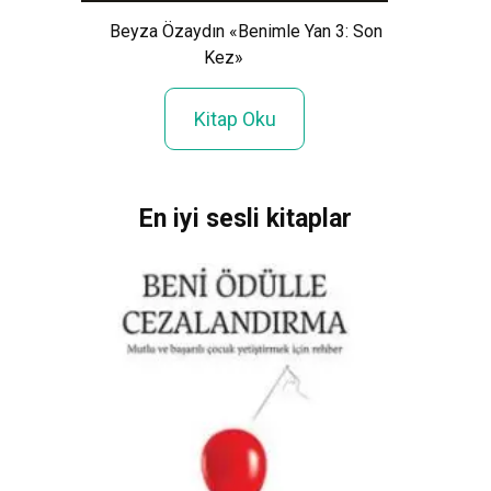
hin»
Se
Beyza Özaydın «Benimle Yan 3: Son
Kez»
Kitap Oku
En iyi sesli kitaplar