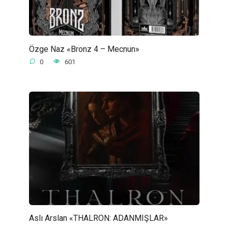
Özge Naz «Bronz 4 – Mecnun»
0
601
Aslı Arslan «THALRON: ADANMIŞLAR»