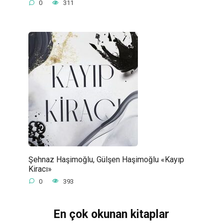
0
311
Şehnaz Haşimoğlu, Gülşen Haşimoğlu «Kayıp
Kiracı»
0
393
En çok okunan kitaplar