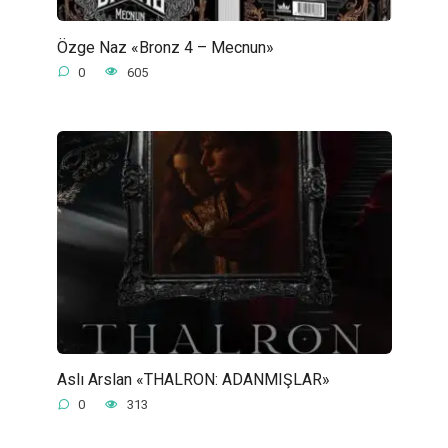
Özge Naz «Bronz 4 – Mecnun»
0
605
Aslı Arslan «THALRON: ADANMIŞLAR»
0
313