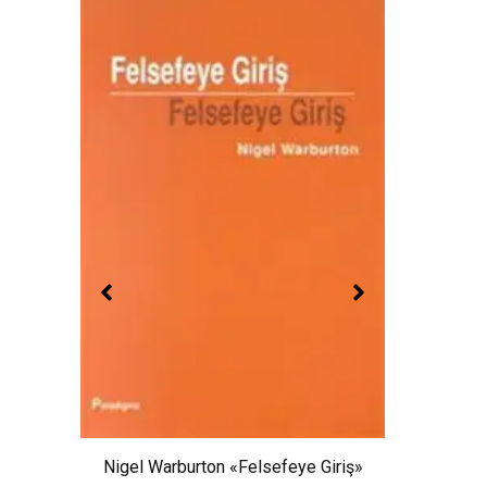
David
»
Du
Nigel Warburton «Felsefeye Giriş»