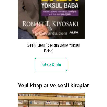
ı”
Sesli Kitap “Zengin Baba Yoksul
Sesli
Baba”
Kitap Dinle
Yeni kitaplar ve sesli kitaplar