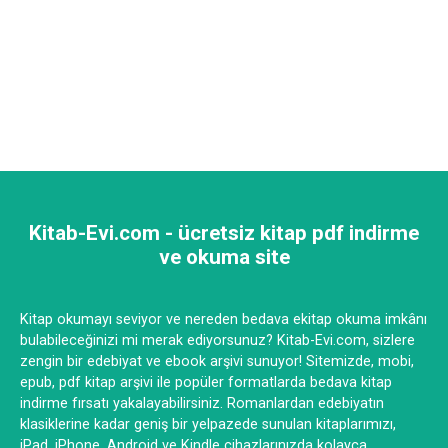
Kitab-Evi.com - ücretsiz kitap pdf indirme
ve okuma site
Kitap okumayı seviyor ve nereden bedava ekitap okuma imkânı
bulabileceğinizi mi merak ediyorsunuz? Kitab-Evi.com, sizlere
zengin bir edebiyat ve ebook arşivi sunuyor! Sitemizde, mobi,
epub, pdf kitap arşivi ile popüler formatlarda bedava kitap
indirme fırsatı yakalayabilirsiniz. Romanlardan edebiyatın
klasiklerine kadar geniş bir yelpazede sunulan kitaplarımızı,
iPad, iPhone, Android ve Kindle cihazlarınızda kolayca