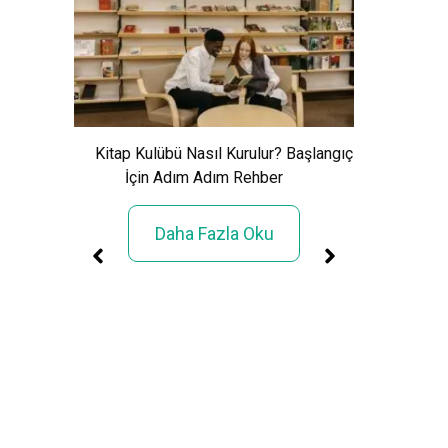
Xem Wo
Cảnh Giải
Kitap Kulübü Nasıl Kurulur? Başlangıç
İçin Adım Adım Rehber
Daha Fazla Oku
üller
rimi»