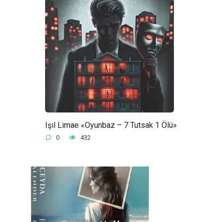
Işıl Limae «Oyunbaz – 7 Tutsak 1 Ölü»
0
432