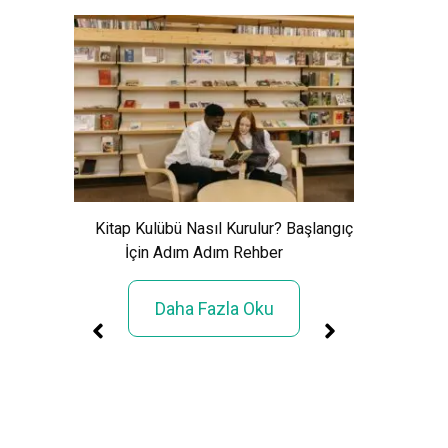
Xem Wo
Cảnh Giải
Kitap Kulübü Nasıl Kurulur? Başlangıç
İçin Adım Adım Rehber
Daha Fazla Oku