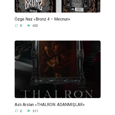
Özge Naz «Bronz 4 – Mecnun»
0
602
Aslı Arslan «THALRON: ADANMIŞLAR»
0
311