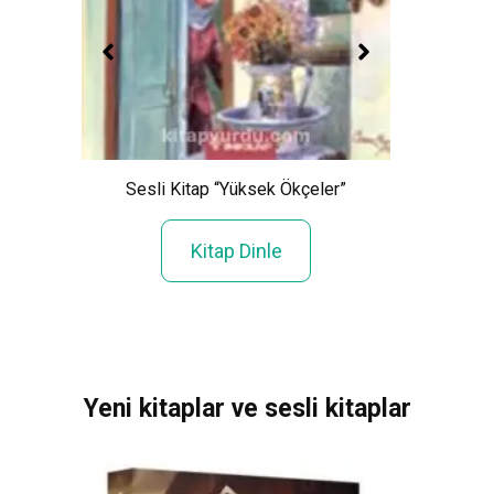
Sesli Kitap “Yüksek Ökçeler”
S
Kitap Dinle
Yeni kitaplar ve sesli kitaplar