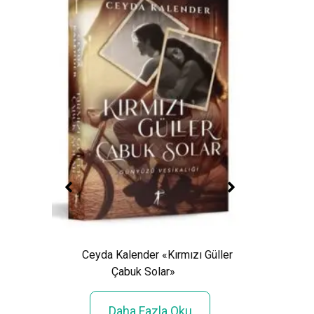
Ceyda Kalender «Kırmızı Güller
Çabuk Solar»
Işıl 
:
Daha Fazla Oku