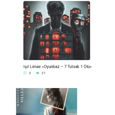
Işıl Limae «Oyunbaz – 7 Tutsak 1 Ölü»
0
37