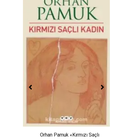
ıltaşı
Elif 
Orhan Pamuk «Kırmızı Saçlı