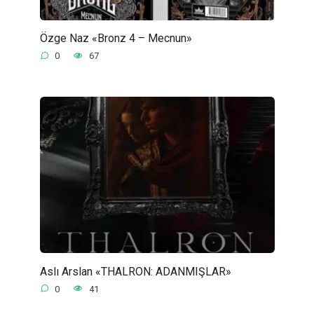
Özge Naz «Bronz 4 – Mecnun»
0
67
Aslı Arslan «THALRON: ADANMIŞLAR»
0
41