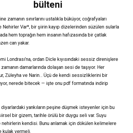
bülteni
Binnur Şafak Nigiz 
yine zamanın sınırlarını ustalıkla büküyor, coğrafyaları
Asi Çakıltaşı Serisi 2
 Nehirler Var*, bir şiirin kayıp dizelerinden süzülen sularla
yfada hem toprağın hem insanın hafızasında bir çatlak
Kitap Oku
zen can yakar.
i Londrası’na, ordan Dicle kıyısındaki sessiz direnişlere
, zamanın damarlarında dolaşan sesi de taşıyor. Her
thur, Züleyha ve Narin… Üçü de kendi sessizliklerini bir
ıyor, nerede bitecek — işte onu pdf formatında indirip
 diyarlardaki yankıların peşine düşmek isteyenler için bu
irsel bir gizem, tarihle örülü bir duygu seli var. Suyu
e nehirlerin kendisi. Bunu anlamak için dökülen kelimelere
e kulak vermeli.