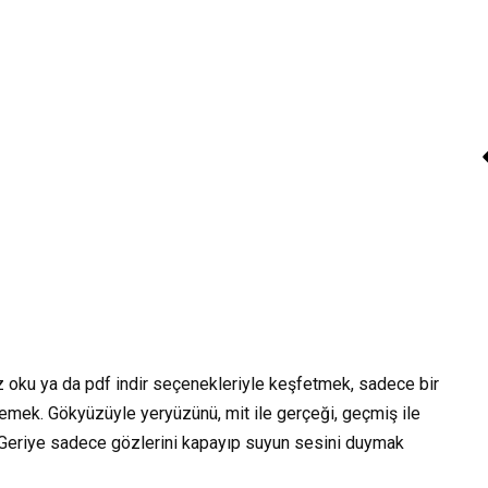
Sesli Kitap “Bey
Zambaklar Ülkesi”
Kitap Dinle
z oku ya da pdf indir seçenekleriyle keşfetmek, sadece bir
emek. Gökyüzüyle yeryüzünü, mit ile gerçeği, geçmiş ile
. Geriye sadece gözlerini kapayıp suyun sesini duymak