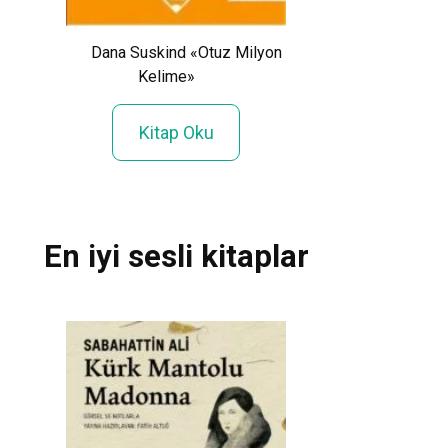
Walter Isaacs
«Reyc-
Dana Suskind «Otuz Milyon
Jobs»
»
Kelime»
Kitap Ok
Kitap Oku
En iyi sesli kitaplar