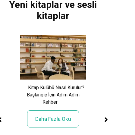
Yeni kitaplar ve sesli
kitaplar
Xem World Cup 
Phí: Toàn Cảnh Giả
Kitap Kulübü Nasıl Kurulur?
Sử 48 Đội Tuy
Başlangıç İçin Adım Adım
Rehber
Daha Fazla
Daha Fazla Oku