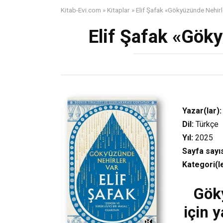
Kitab-Evi.com
»
Kitaplar
»
Elif Şafak «Gökyüzünde Nehirl
Elif Şafak «Gök
Yazar(lar):
Dil:
Türkçe
Yıl:
2025
Sayfa sayıs
Kategori(le
Göky
için 