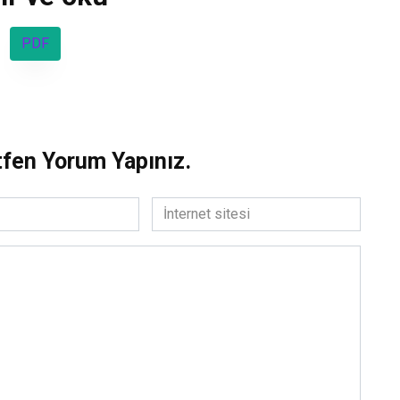
PDF
Ceyda Kalender «Kı
Güller Çabuk Solar 3 –
Dönüş Devrimi»
Daha Fazla Oku
tfen Yorum Yapınız.
İnternet
sitesi