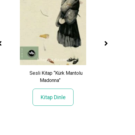
Sesli Kitap “Genç
Sesli Kitap “Kürk Mantolu
Acıları”
az
Madonna”
Kitap Din
Kitap Dinle