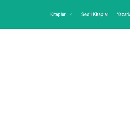
Kitaplar
Sesli Kitaplar
Yazarl