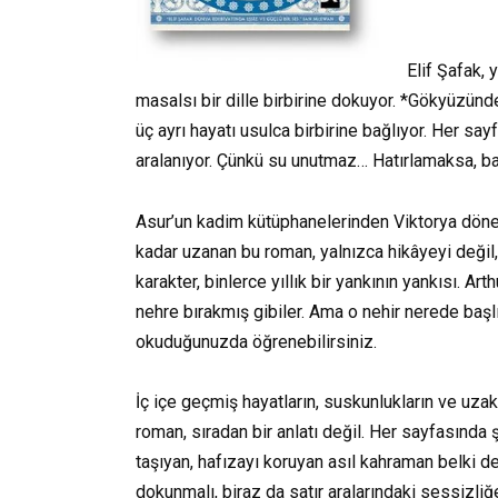
Elif Şafak, 
masalsı bir dille birbirine dokuyor. *Gökyüzünde
üç ayrı hayatı usulca birbirine bağlıyor. Her sa
aralanıyor. Çünkü su unutmaz… Hatırlamaksa, ba
Asur’un kadim kütüphanelerinden Viktorya dönem
kadar uzanan bu roman, yalnızca hikâyeyi değil
karakter, binlerce yıllık bir yankının yankısı. Ar
nehre bırakmış gibiler. Ama o nehir nerede başl
okuduğunuzda öğrenebilirsiniz.
İç içe geçmiş hayatların, suskunlukların ve uzak
roman, sıradan bir anlatı değil. Her sayfasında şi
taşıyan, hafızayı koruyan asıl kahraman belki d
dokunmalı, biraz da satır aralarındaki sessizliğ