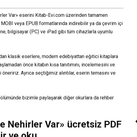
irler Var» eserini Kitab-Evi.com üzerinden tamamen
 MOBI veya EPUB formatlarında indirebilir ya da çevrim içi
hone, bilgisayar (PC) ve iPad gibi tüm cihazlarla uyumlu
dan klasik eserlere, modern edebiyattan eğitici kitaplara
aşlamadan önce kitabın kısa tanıtımını, incelemesini ve
öneririz. Ayrıca seçtiğimiz alıntılar, eserin temasını ve
bölümünde bizimle paylaşarak diğer okurlara da rehber
e Nehirler Var» ücretsiz PDF
ir ve oku