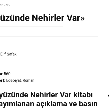
er Var»
yüzünde Nehirler Var»
Elif Şafak
ı:
560
r):
Edebiyat, Roman
üzünde Nehirler Var kitabı
yayımlanan açıklama ve basın