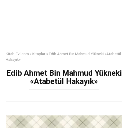
Kitab-Evi.com
»
Kitaplar
»
Edib Ahmet Bin Mahmud Yükneki «Atabetül
Hakayık»
Edib Ahmet Bin Mahmud Yükneki
«Atabetül Hakayık»