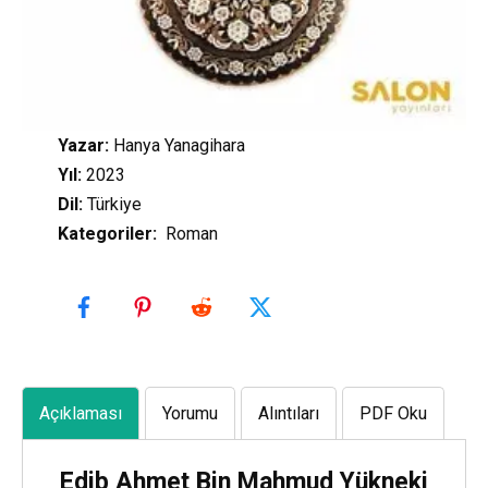
Yazar:
Hanya Yanagihara
Yıl:
2023
Dil:
Türkiye
Kategoriler
:
Roman
Açıklaması
Yorumu
Alıntıları
PDF Oku
Edib Ahmet Bin Mahmud Yükneki