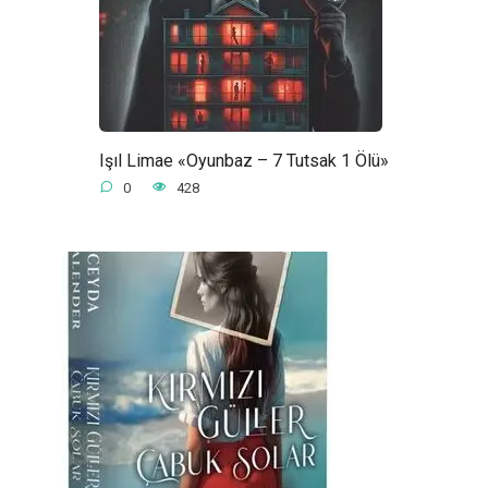
Işıl Limae «Oyunbaz – 7 Tutsak 1 Ölü»
0
428