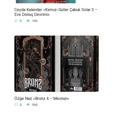
Ceyda Kalender «Kırmızı Güller Çabuk Solar 3 –
Eve Dönüş Devrimi»
0
160
Özge Naz «Bronz 4 – Mecnun»
0
595