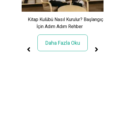
Xem Wo
Cảnh Giải
Kitap Kulübü Nasıl Kurulur? Başlangıç
İçin Adım Adım Rehber
Daha Fazla Oku
üller
rimi»