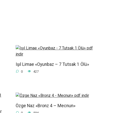
Işıl Limae «Oyunbaz – 7 Tutsak 1 Ölü»
0
427
Özge Naz «Bronz 4 – Mecnun»
r
0
594