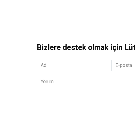
Bizlere destek olmak için Lü
Ad
E-
*
posta
*
Yorum