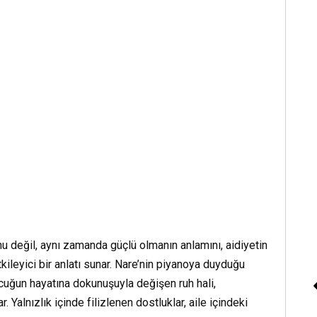
Ceyda Kalender «Kı
nu değil, aynı zamanda güçlü olmanın anlamını, aidiyetin
Güller Çabuk Solar 3 –
kileyici bir anlatı sunar. Nare’nin piyanoya duyduğu
Dönüş Devrimi»
ocuğun hayatına dokunuşuyla değişen ruh hali,
Yalnızlık içinde filizlenen dostluklar, aile içindeki