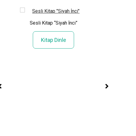
emi”
Sesli Kitap “Siyah İnci”
Kitap Dinle
Sesli Kitap “Ku