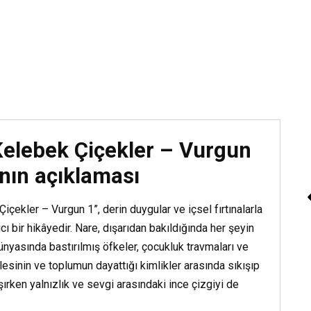
Sesli Kitap “Beyaz G
Kitap Dinle
Kelebek Çiçekler – Vurgun
ının açıklaması
içekler – Vurgun 1”, derin duygular ve içsel fırtınalarla
ıcı bir hikâyedir. Nare, dışarıdan bakıldığında her şeyin
nyasında bastırılmış öfkeler, çocukluk travmaları ve
Ailesinin ve toplumun dayattığı kimlikler arasında sıkışıp
ırken yalnızlık ve sevgi arasındaki ince çizgiyi de