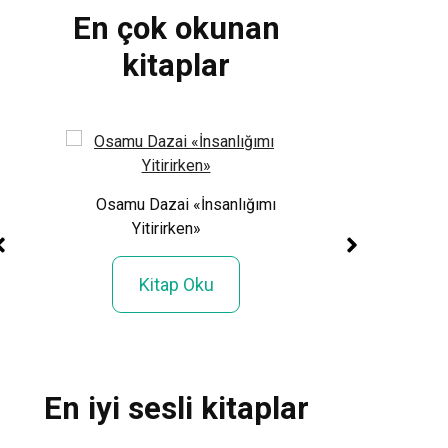
En çok okunan
kitaplar
a Son
Osamu Dazai «İnsanlığımı
Cihad Kök «U
Yitirirken»
Geçmeyen Şeyler
Kitap Oku
Kitap Ok
En iyi sesli kitaplar