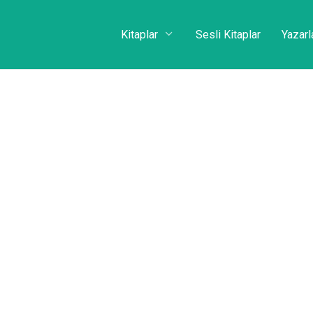
Kitaplar
Sesli Kitaplar
Yazarl