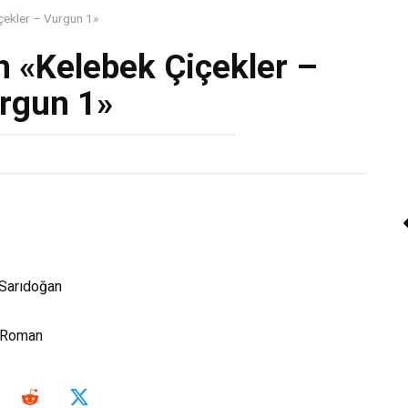
çekler – Vurgun 1»
n «Kelebek Çiçekler –
rgun 1»
Faik Baysal «Drina’d
Gün»
Kitap Oku
 Sarıdoğan
Roman