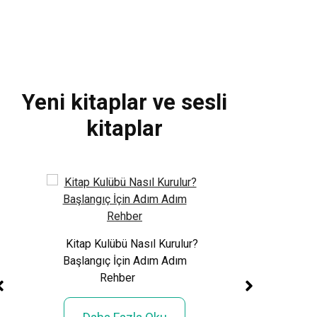
Kitap Din
Yeni kitaplar ve sesli
kitaplar
Xem World Cup 
Phí: Toàn Cảnh Giả
Sử 48 Đội Tuy
rmızı
Kitap Kulübü Nasıl Kurulur?
 Eve
Başlangıç İçin Adım Adım
Daha Fazla
Rehber