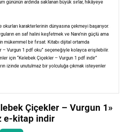
Daha Fazla Oku
m gününün ardında saklanan büyük sırlar, hikâyeye
e okurları karakterlerinin dünyasına çekmeyi başarıyor.
guların en saf halini keşfetmek ve Nare’nin güçlü ama
n mükemmel bir fırsat. Kitabı dijital ortamda
 – Vurgun 1 pdf oku” seçeneğiyle kolayca erişilebilir.
nler için “Kelebek Çiçekler – Vurgun 1 pdf indir”
ın izinde unutulmaz bir yolculuğa çıkmak isteyenler
lebek Çiçekler – Vurgun 1»
 e-kitap indir