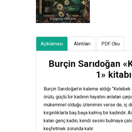
Açıklaması
Alıntıları
PDF Oku
Burçin Sarıdoğan «
1» kitab
Burçin Sarıdoğan’ın kaleme aldığı “Kelebek Ç
örülü, güçlü bir kadının hayatını anlatan çarp
mükemmel olduğu izlenimini verse de, iç dü
kırgınlıklarla baş başa kalmış bir kadındır. 
kalan genç kadın, kendi sesini bulmaya çalış
keşfetmek zorunda kalır.