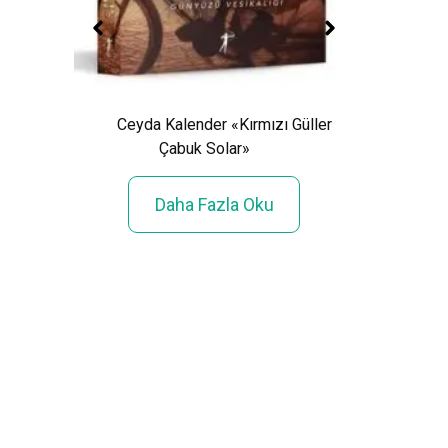
Ceyda Kalender «Kırmızı Güller
Çabuk Solar»
Işıl 
:
Daha Fazla Oku