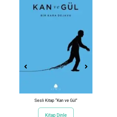
Sesli Kitap “Kan ve Gül”
Sesli K
klar”
Kitap Dinle