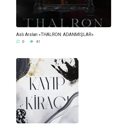
Aslı Arslan «THALRON: ADANMIŞLAR»
0
41