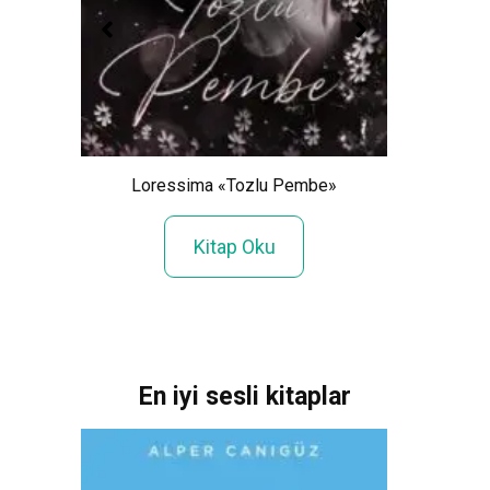
Aslı A
Loressima «Tozlu Pembe»
 Rüya
Kitap Oku
En iyi sesli kitaplar