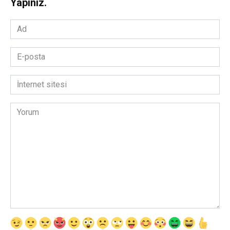
Yapınız.
Ad
*
E-
posta
*
İnternet
sitesi
Yorum