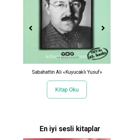
 Bir
Sabahattin Ali «Kuyucaklı Yusuf»
Eri
Kitap Oku
En iyi sesli kitaplar