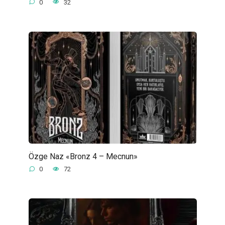
0
32
Özge Naz «Bronz 4 – Mecnun»
0
72