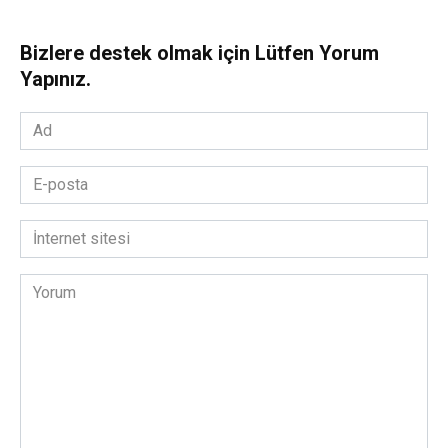
Bizlere destek olmak için Lütfen Yorum
Yapınız.
Ad
*
E-
posta
*
İnternet
sitesi
Yorum