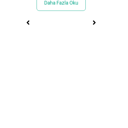
Daha Fazla Oku
un»
Ceyd