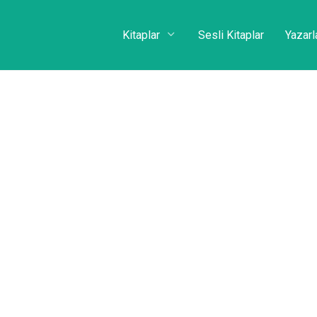
Kitaplar
Sesli Kitaplar
Yazarl