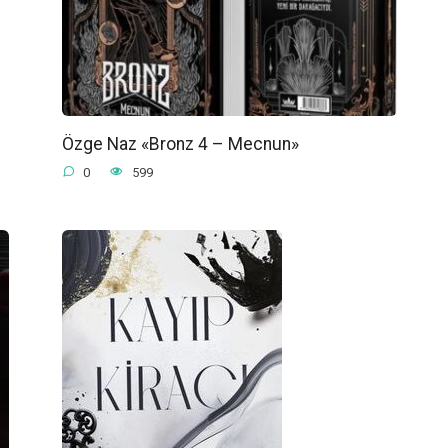
Özge Naz «Bronz 4 – Mecnun»
0
599