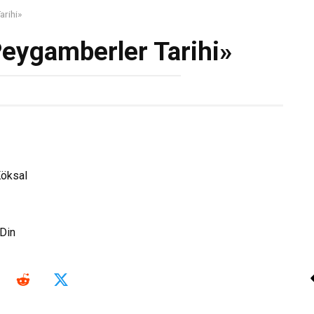
rihi»
eygamberler Tarihi»
öksal
Din