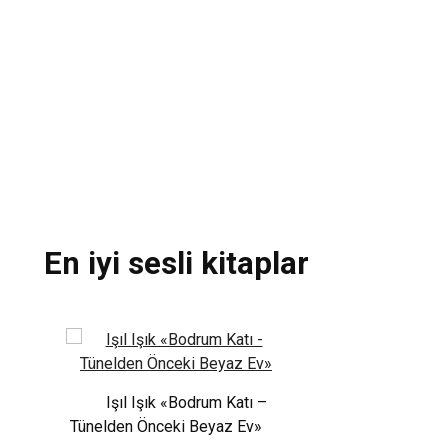
Loresima «Gö
tmenim
Unutulan Çiçek
?»
Kitap Ok
En iyi sesli kitaplar
Sesli Kitap “Altı
Işıl Işık «Bodrum Katı –
Tünelden Önceki Beyaz Ev»
Kitap Din