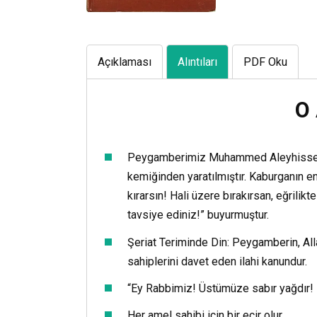
Açıklaması
Alıntıları
PDF Oku
O 
Peygamberimiz Muhammed Aleyhisselâm,
kemiğinden yaratılmıştır. Kaburganın en
kırarsın! Hali üzere bırakırsan, eğrilik
tavsiye ediniz!” buyurmuştur.
Şeriat Teriminde Din: Peygamberin, Allah
sahiplerini davet eden ilahi kanundur.
“Ey Rabbimiz! Üstümüze sabır yağdır! B
Her amel sahibi için bir ecir olur.