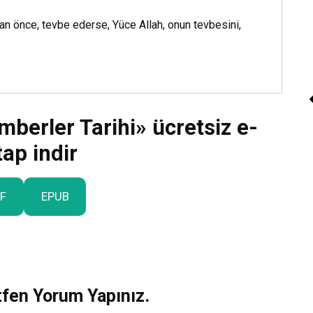
n önce, tevbe ederse, Yüce Allah, onun tevbesini,
berler Tarihi» ücretsiz e-
tap indir
Sesli Kitap “İnsan Ned
F
EPUB
Kitap Dinle
tfen Yorum Yapınız.