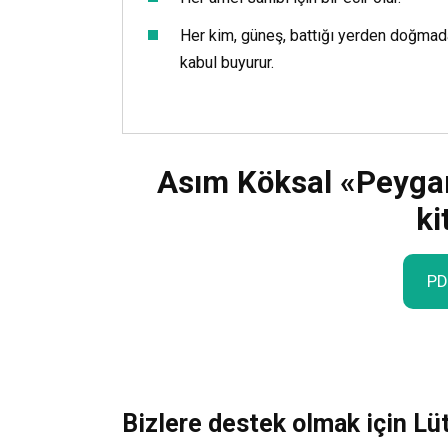
Her kim, güneş, battığı yerden doğmada
kabul buyurur.
Asım Köksal «Peygam
ki
PD
Bizlere destek olmak için Lü