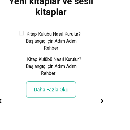
Yeni kitaplar ve sesli
kitaplar
rmızı
Kitap Kulübü Nasıl Kurulur?
 Eve
Başlangıç İçin Adım Adım
Xem World Cup 
Rehber
Phí: Toàn Cảnh Giả
Sử 48 Đội Tuy
Daha Fazla Oku
Daha Fazla