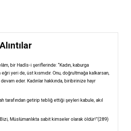
Hasan Yılmaz «Öğre
Bu Kitabı Okur musun
Kitap Oku
Alıntılar
 bir Hadîs-i şeriflerinde: “Kadın, kaburga
 eğri yeri de, üst kısmıdır. Onu, doğrultmağa kalkarsan,
te devam eder. Kadınlar hakkında, biribirinize hayr
 tarafından getirip tebliğ ettiği şeyleri kabule, akıl
izi, Müslümanlıkta sabit kimseler olarak öldür!”(289)