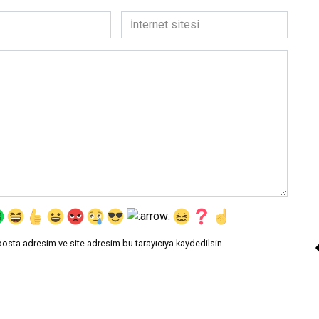
İnternet
sitesi
Ceyda Kalender «Kı
Güller Çabuk Solar 3 –
Dönüş Devrimi»
Daha Fazla Oku
posta adresim ve site adresim bu tarayıcıya kaydedilsin.