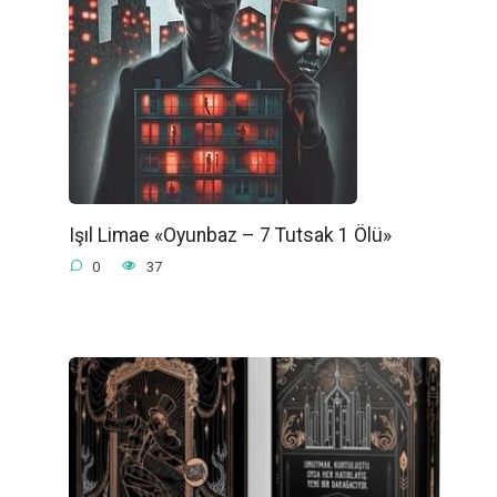
Işıl Limae «Oyunbaz – 7 Tutsak 1 Ölü»
0
37