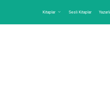
Kitaplar
Sesli Kitaplar
Yazarl