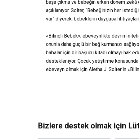
başa çıkma ve bebeğin erken dönem zekâ ge
açıklanıyor. Solter, “Bebeğinizin her istediğ
var” diyerek, bebeklerin duygusal ihtiyaçlar
«Bilinçli Bebek», ebeveynlikte devrim niteli
onunla daha güçlü bir bağ kurmanızı sağlı
babalar için bir başucu kitabı olmayı hak ed
destekleniyor. Çocuk yetiştirme konusunda y
ebeveyn olmak için Aletha J. Solter’in «Bili
Bizlere destek olmak için Lü