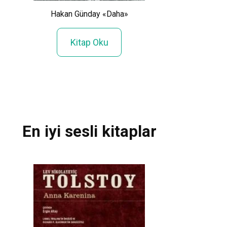
Piri Reis «Piri R
Hakan Günday «Daha»
ığımı
Bahriye»
Kitap Oku
Kitap Ok
En iyi sesli kitaplar