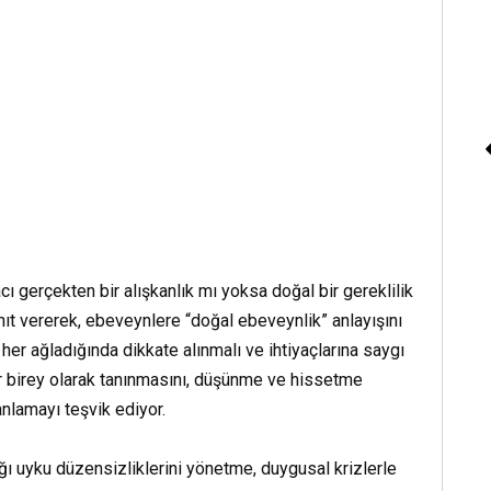
Kazanç Sağlayan Str
Oyunlarında Ustalaşma
Sağlayacak 5 Kitap
Kitap Dinle
ı gerçekten bir alışkanlık mı yoksa doğal bir gereklilik
nıt vererek, ebeveynlere “doğal ebeveynlik” anlayışını
er ağladığında dikkate alınmalı ve ihtiyaçlarına saygı
bir birey olarak tanınmasını, düşünme ve hissetme
nlamayı teşvik ediyor.
ığı uyku düzensizliklerini yönetme, duygusal krizlerle