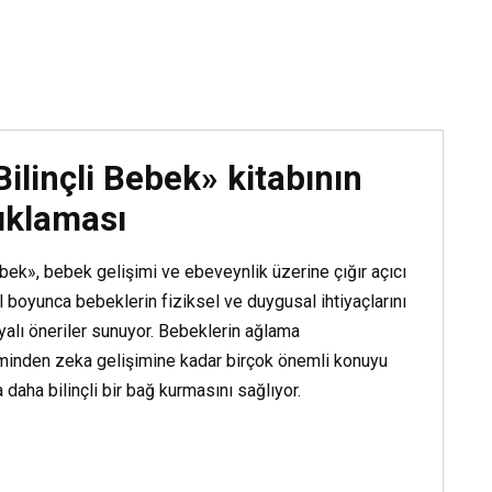
Osamu Dazai «İnsanl
Yitirirken»
Kitap Oku
Bilinçli Bebek» kitabının
ıklaması
Bebek», bebek gelişimi ve ebeveynlik üzerine çığır açıcı
yıl boyunca bebeklerin fiziksel ve duygusal ihtiyaçlarını
yalı öneriler sunuyor. Bebeklerin ağlama
iminden zeka gelişimine kadar birçok önemli konuyu
 daha bilinçli bir bağ kurmasını sağlıyor.