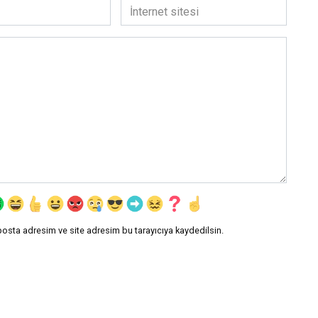
İnternet
Aslı Arslan «THAL
sitesi
ADANMIŞLAR»
Daha Fazla Oku
posta adresim ve site adresim bu tarayıcıya kaydedilsin.