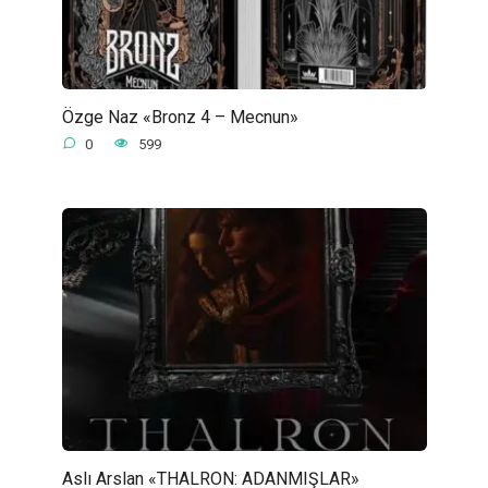
Özge Naz «Bronz 4 – Mecnun»
0
599
Aslı Arslan «THALRON: ADANMIŞLAR»