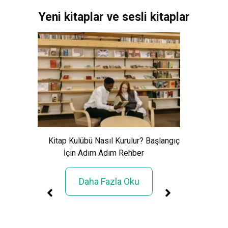
Yeni kitaplar ve sesli kitaplar
Xem Wo
Cảnh Giải
Kitap Kulübü Nasıl Kurulur? Başlangıç
İçin Adım Adım Rehber
Daha Fazla Oku