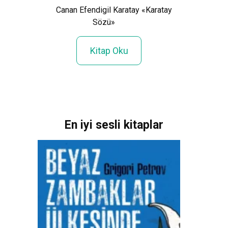
Canan Efendigil Karatay «Karatay
Sözü»
Mart
Kitap Oku
En iyi sesli kitaplar