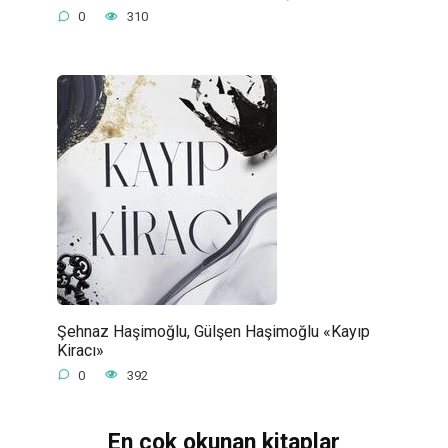
0
310
Şehnaz Haşimoğlu, Gülşen Haşimoğlu «Kayıp
Kiracı»
0
392
En çok okunan kitaplar