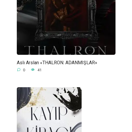
Aslı Arslan «THALRON: ADANMIŞLAR»
0
41