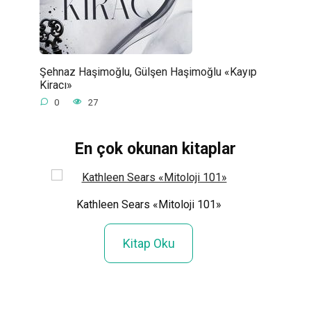
Şehnaz Haşimoğlu, Gülşen Haşimoğlu «Kayıp
Kiracı»
0
27
En çok okunan kitaplar
Kathleen Sears «Mitoloji 101»
An
work
Kitap Oku