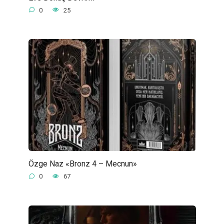
0
25
Özge Naz «Bronz 4 – Mecnun»
0
67