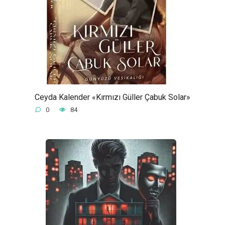
Ceyda Kalender «Kırmızı Güller Çabuk Solar»
0
84