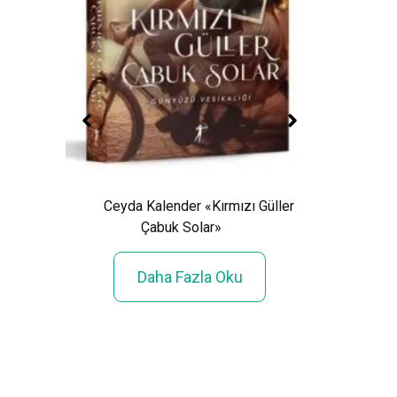
Ceyda Kalender «Kırmızı Güller
Çabuk Solar»
Işıl 
:
Daha Fazla Oku