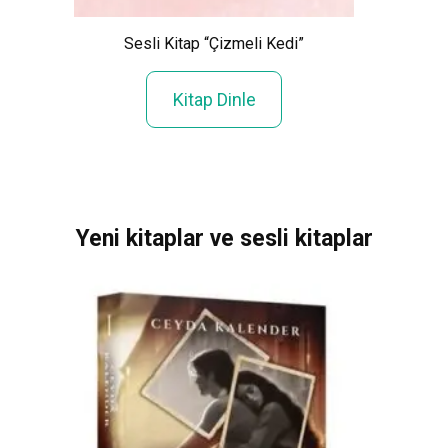
ık”
Sesli Kitap “Çizmeli Kedi”
S
Kitap Dinle
Yeni kitaplar ve sesli kitaplar