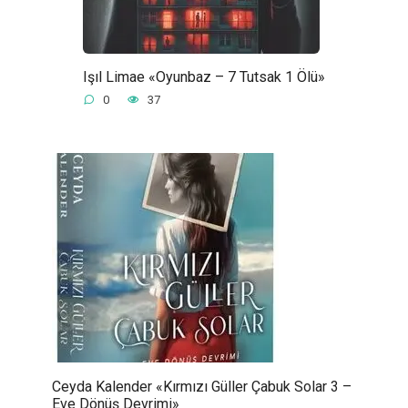
Işıl Limae «Oyunbaz – 7 Tutsak 1 Ölü»
0
37
Ceyda Kalender «Kırmızı Güller Çabuk Solar 3 –
Eve Dönüş Devrimi»