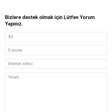
Bizlere destek olmak için Lütfen Yorum
Yapınız.
Ad
*
E-
posta
*
İnternet
sitesi
Yorum