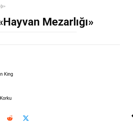
ğı»
«Hayvan Mezarlığı»
n King
Korku
Emine Tavuz «Kimses