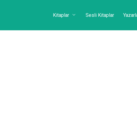
Kitaplar
Sesli Kitaplar
Yazarl