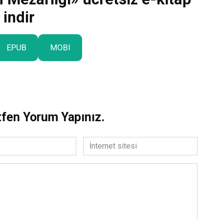
indir
Aslı Arslan «THAL
ADANMIŞLAR»
EPUB
MOBI
Daha Fazla Oku
tfen Yorum Yapınız.
İnternet
sitesi