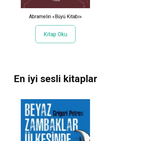
Ernest Heminqu
Abramelin «Büyü Kitabı»
Adam ve Deni
Kitap Oku
Kitap Ok
En iyi sesli kitaplar