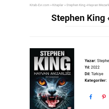
Kitab-Evi.com
»
Kitaplar
»
Stephen King «Hayvan Mezarlı
Stephen King 
Yazar:
Stephe
Yıl:
2022
Dil:
Türkiye
Kategoriler
: