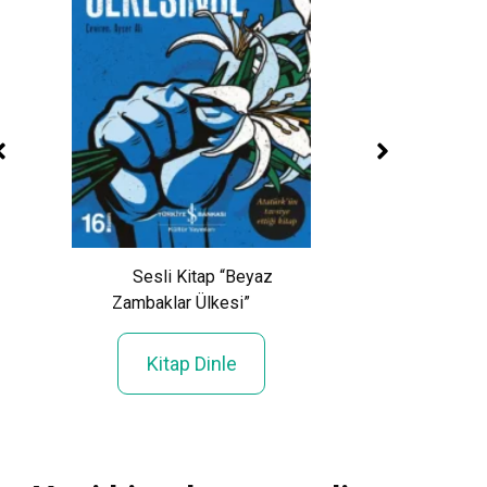
Sesli Kitap “Kan
mayı
Sesli Kitap “Beyaz
Kitap Din
Zambaklar Ülkesi”
Kitap Dinle