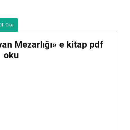
Matemi 3»
Kitap Oku
DF Oku
an Mezarlığı» e kitap pdf
oku