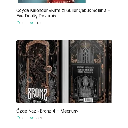
Ceyda Kalender «Kırmızı Güller Çabuk Solar 3 –
Eve Dönüş Devrimi»
0
160
Özge Naz «Bronz 4 – Mecnun»
0
602