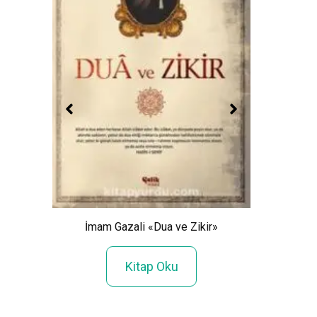
Mahfi 
»
İmam Gazali «Dua ve Zikir»
Kitap Oku