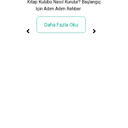
Kitap Kulübü Nasıl Kurulur? Başlangıç
İçin Adım Adım Rehber
Daha Fazla Oku
üller
rimi»