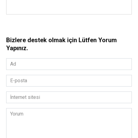
Bizlere destek olmak için Lütfen Yorum
Yapınız.
Ad
*
E-
posta
*
İnternet
sitesi
Yorum