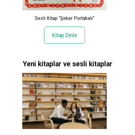
”
Sesli Kitap “Şeker Portakalı”
Kitap Dinle
Yeni kitaplar ve sesli kitaplar
Xem Wo
Cảnh Giải