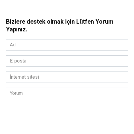
Bizlere destek olmak için Lütfen Yorum
Yapınız.
Ad
*
E-
posta
*
İnternet
sitesi
Yorum