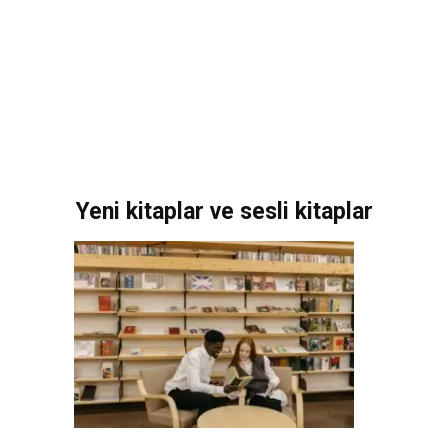
Sesli K
Yeni kitaplar ve sesli kitaplar
Xem Wo
Cảnh Giải