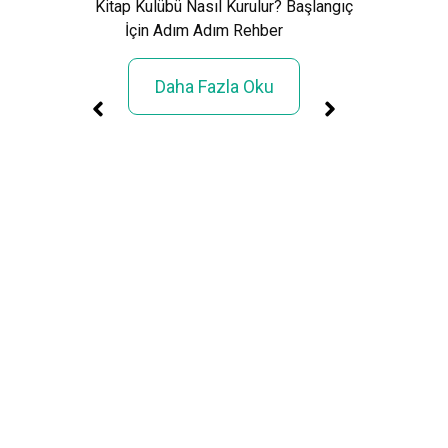
Kitap Kulübü Nasıl Kurulur? Başlangıç
İçin Adım Adım Rehber
Daha Fazla Oku
üller
rimi»