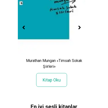
Miguel
Murathan Mungan «Timsah Sokak
Şiirleri»
r»
Kitap Oku
En iyi sesli kitaplar