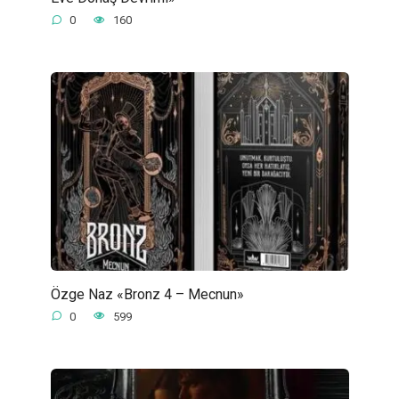
0
160
Özge Naz «Bronz 4 – Mecnun»
0
599