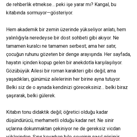
de rehberlik etmekse… peki işe yarar mı? Kangal, bu
kitabında sormuyor—gösteriyor.
Hem akademik bir zemin üzerinde yükseliyor anlatı, hem
yalınlığıyla neredeyse bir dost sohbeti gibi akıyor. Ne
tamamen kuralcı ne tamamen serbest; ama her satır,
çocuğun ruhunu gözeten bir denge arayışında. Her sayfada,
hayatın içinden kopup gelen bir anekdotla karşılaşılıyor.
Gözübüyük Ailesi bir roman karakteri gibi değil; ama
yaşadıkları, günümüz ailelerinin her birine ayna tutuyor.
Belki siz de o aynada kendinizi göreceksiniz… belki biraz
şaşırarak, belki gülerek.
Kitabın tonu didaktik değil; öğretici olduğu kadar
düşündürücü, merhametli olduğu kadar net. Ne sinir
uçlarına dokunmaktan çekiniyor ne de gereksiz vicdan
yüklerinden. Sınır koyarken bile sevginin nasıl görünür