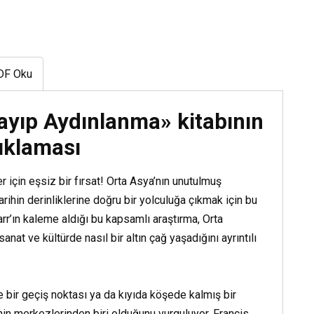
DF Oku
Kayıp Aydınlanma» kitabının
ıklaması
 için eşsiz bir fırsat! Orta Asya’nın unutulmuş
ihin derinliklerine doğru bir yolculuğa çıkmak için bu
rr’ın kaleme aldığı bu kapsamlı araştırma, Orta
sanat ve kültürde nasıl bir altın çağ yaşadığını ayrıntılı
Sesli Kitap “Beni Ö
e bir geçiş noktası ya da kıyıda köşede kalmış bir
Cezalandırma”
in merkezlerinden biri olduğunu vurguluyor. Francis