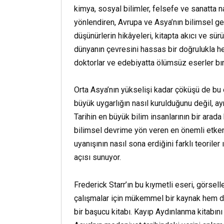
kimya, sosyal bilimler, felsefe ve sanatta nas
yönlendiren, Avrupa ve Asya’nın bilimsel ge
düşünürlerin hikâyeleri, kitapta akıcı ve sür
dünyanın çevresini hassas bir doğrulukla hes
doktorlar ve edebiyatta ölümsüz eserler bıra
Orta Asya’nın yükselişi kadar çöküşü de bu
büyük uygarlığın nasıl kurulduğunu değil, ay
Tarihin en büyük bilim insanlarının bir ar
bilimsel devrime yön veren en önemli etkenl
uyanışının nasıl sona erdiğini farklı teoril
açısı sunuyor.
Frederick Starr’ın bu kıymetli eseri, görsel
çalışmalar için mükemmel bir kaynak hem de
bir başucu kitabı. Kayıp Aydınlanma kitabını