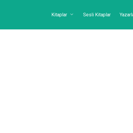
Kitaplar
Sesli Kitaplar
Yazarl