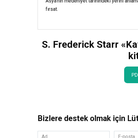
Asya’nın medeniyet tarihindeki yerini anlam
fırsat.
S. Frederick Starr «K
ki
PD
Bizlere destek olmak için Lü
Ad
E-