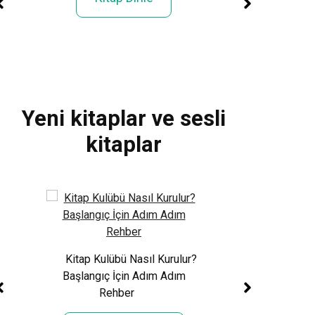
Yeni kitaplar ve sesli
kitaplar
Xem World Cup 
Phí: Toàn Cảnh Giả
Sử 48 Đội Tuy
rmızı
Kitap Kulübü Nasıl Kurulur?
 Eve
Başlangıç İçin Adım Adım
Daha Fazla
Rehber