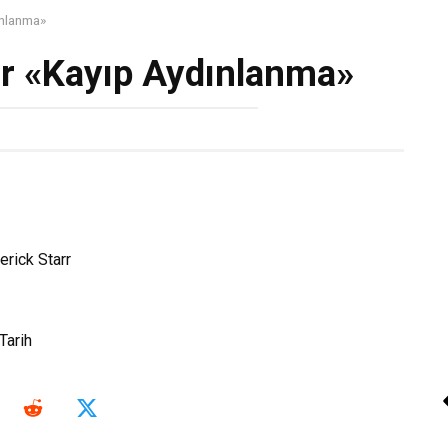
ınlanma»
rr «Kayıp Aydınlanma»
T. L. Swan «Anlaşm
Kitap Oku
erick Starr
arih