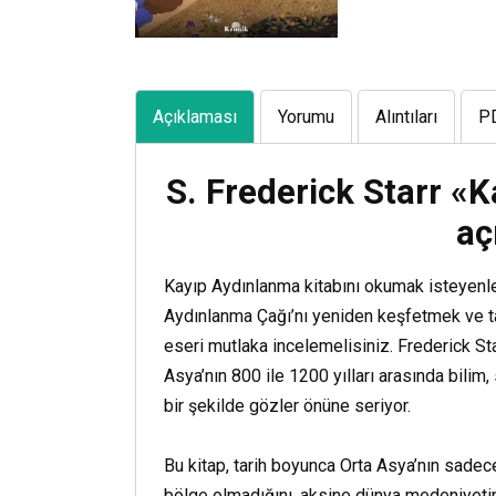
Açıklaması
Yorumu
Alıntıları
P
S. Frederick Starr «
aç
Kayıp Aydınlanma kitabını okumak isteyenler
Aydınlanma Çağı’nı yeniden keşfetmek ve tar
eseri mutlaka incelemelisiniz. Frederick Sta
Asya’nın 800 ile 1200 yılları arasında bilim, 
bir şekilde gözler önüne seriyor.
Bu kitap, tarih boyunca Orta Asya’nın sadec
bölge olmadığını, aksine dünya medeniyetin