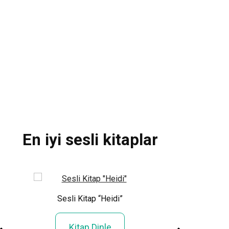
Gustave Le Bon 
Psikolojisi»
Kitap Ok
En iyi sesli kitaplar
Sesli Kitap “Heidi”
Sesli Kitap “Altı
dülle
Kitap Dinle
Kitap Din