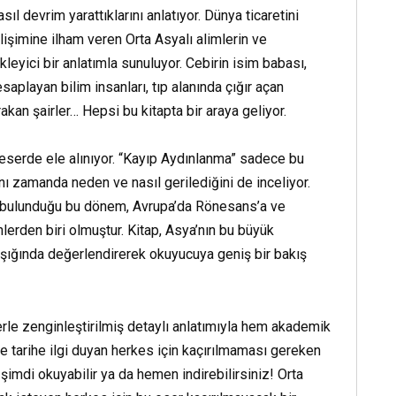
ıl devrim yarattıklarını anlatıyor. Dünya ticaretini
Daha Fazla Oku
lişimine ilham veren Orta Asyalı alimlerin ve
ükleyici bir anlatımla sunuluyor. Cebirin isim babası,
aplayan bilim insanları, tıp alanında çığır açan
kan şairler… Hepsi bu kitapta bir araya geliyor.
 eserde ele alınıyor. “Kayıp Aydınlanma” sadece bu
nı zamanda neden ve nasıl gerilediğini de inceliyor.
ada bulunduğu bu dönem, Avrupa’da Rönesans’a ve
erden biri olmuştur. Kitap, Asya’nın bu büyük
er ışığında değerlendirerek okuyucuya geniş bir bakış
lerle zenginleştirilmiş detaylı anlatımıyla hem akademik
 tarihe ilgi duyan herkes için kaçırılmaması gereken
 şimdi okuyabilir ya da hemen indirebilirsiniz! Orta