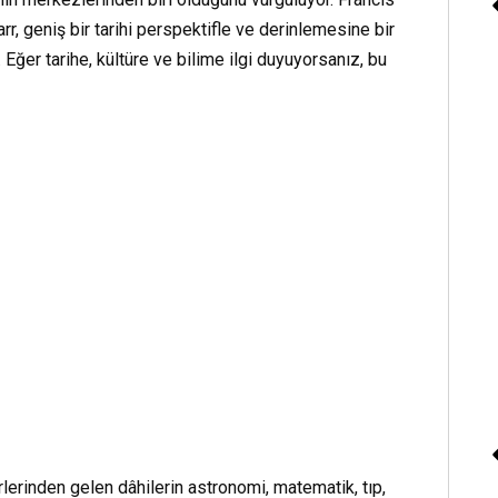
arr, geniş bir tarihi perspektifle ve derinlemesine bir
Kitap Dinle
Eğer tarihe, kültüre ve bilime ilgi duyuyorsanız, bu
Ceyda Kalender «Kı
Güller Çabuk Solar 3 –
Dönüş Devrimi»
lerinden gelen dâhilerin astronomi, matematik, tıp,