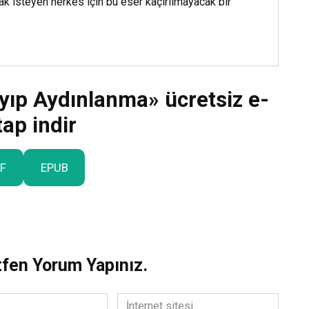
ak isteyen herkes için bu eser kaçırılmayacak bir
ayıp Aydınlanma» ücretsiz e-
tap indir
F
EPUB
tfen Yorum Yapınız.
İnternet