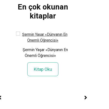
En çok okunan
kitaplar
a»
Şermin Yaşar «Dünyanın En
Önemli Öğrencisi»
Kitap Oku