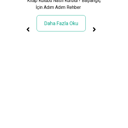
Kitap Kulübü Nasıl Kurulur? Başlangıç
İçin Adım Adım Rehber
Daha Fazla Oku
üller
rimi»