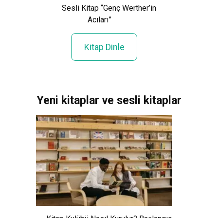
Sesli Kitap “Genç Werther’in
Sesli K
ı”
Acıları”
Kitap Dinle
Yeni kitaplar ve sesli kitaplar
Xem Wo
Cảnh Giải