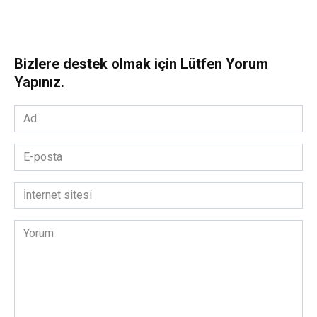
Bizlere destek olmak için Lütfen Yorum
Yapınız.
Ad
*
E-
posta
*
İnternet
sitesi
Yorum