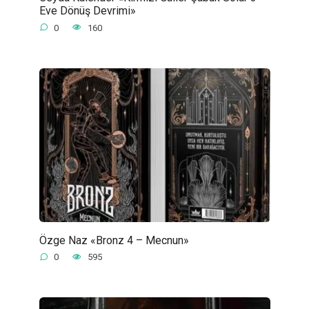
Eve Dönüş Devrimi»
0
160
Özge Naz «Bronz 4 – Mecnun»
0
595