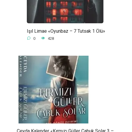
Işıl Limae «Oyunbaz – 7 Tutsak 1 Ölü»
0
428
Ceyda Kalender «Kırmızı Güller Çabuk Solar 3 –