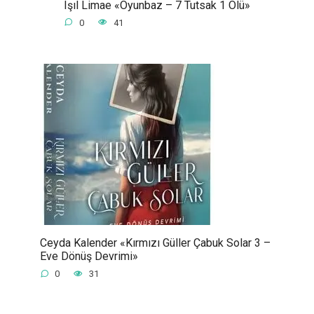
Işıl Limae «Oyunbaz – 7 Tutsak 1 Ölü»
0
41
Ceyda Kalender «Kırmızı Güller Çabuk Solar 3 –
Eve Dönüş Devrimi»
0
31