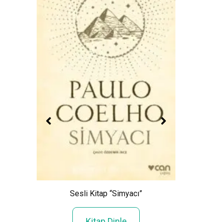
”
Sesli K
Sesli Kitap “Simyacı”
Kitap Dinle