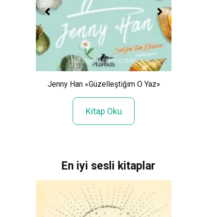
Jenny Han «Güzelleştiğim O Yaz»
II»
Sena 
Kitap Oku
En iyi sesli kitaplar