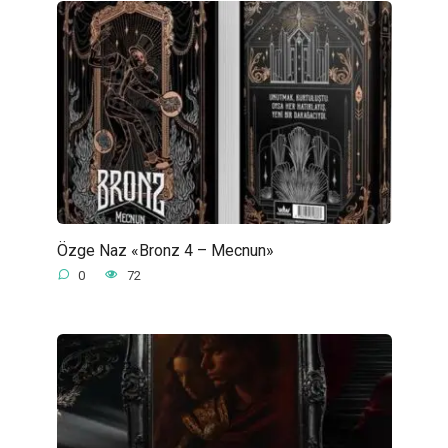
Özge Naz «Bronz 4 – Mecnun»
0
72