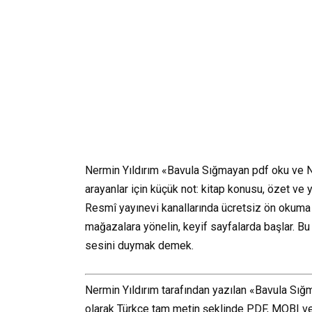
Nermin Yıldırım «Bavula Sığmayan pdf oku ve N
arayanlar için küçük not: kitap konusu, özet ve y
Resmî yayınevi kanallarında ücretsiz ön okuma s
mağazalara yönelin, keyif sayfalarda başlar. Bu
sesini duymak demek.
Nermin Yıldırım tarafından yazılan «Bavula Sı
olarak Türkçe tam metin şeklinde PDF, MOBI vey