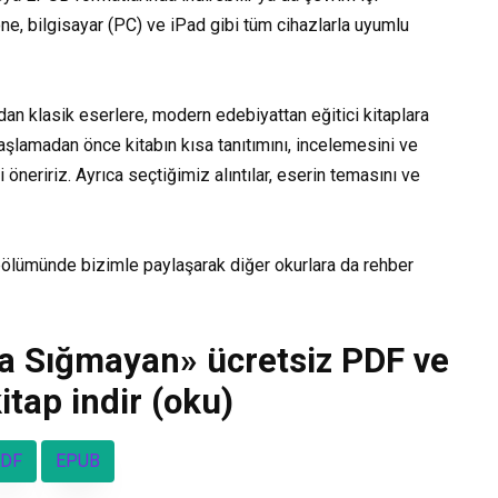
hone, bilgisayar (PC) ve iPad gibi tüm cihazlarla uyumlu
dan klasik eserlere, modern edebiyattan eğitici kitaplara
aşlamadan önce kitabın kısa tanıtımını, incelemesini ve
öneririz. Ayrıca seçtiğimiz alıntılar, eserin temasını ve
bölümünde bizimle paylaşarak diğer okurlara da rehber
la Sığmayan» ücretsiz PDF ve
tap indir (oku)
DF
EPUB