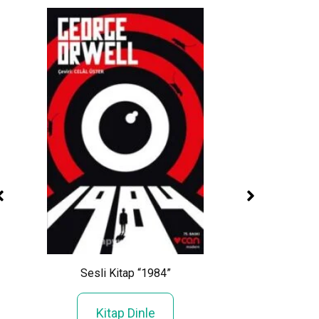
Sesli Kitap “
r”
Sesli Kitap “1984”
Kanunu”
Kitap Dinle