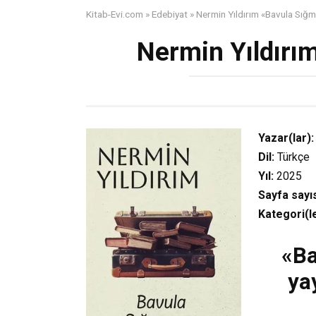
Kitab-Evi.com
»
Edebiyat
»
Nermin Yıldırım «Bavula Sığ
Nermin Yıldırı
Yazar(lar):
Dil:
Türkçe
Yıl:
2025
Sayfa sayıs
Kategori(le
«Ba
ya