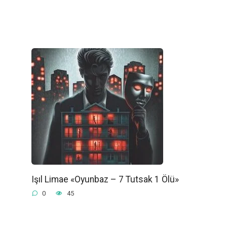
Işıl Limae «Oyunbaz – 7 Tutsak 1 Ölü»
0
45