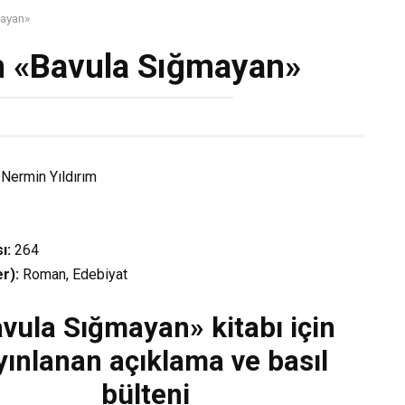
mayan»
m «Bavula Sığmayan»
Nermin Yıldırım
ı:
264
r):
Roman, Edebiyat
vula Sığmayan» kitabı için
yınlanan açıklama ve basıl
bülteni