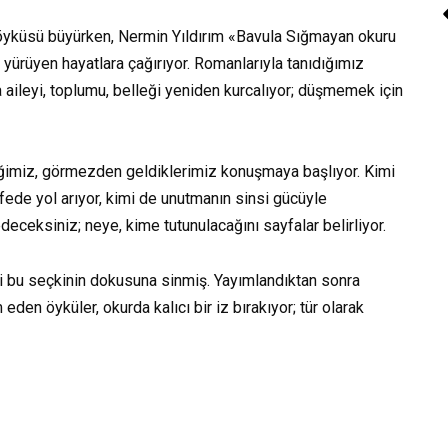
Kolektif «Sistem
öyküsü büyürken, Nermin Yıldırım «Bavula Sığmayan okuru
Network Mühendisliği
e yürüyen hayatlara çağırıyor. Romanlarıyla tanıdığımız
a aileyi, toplumu, belleği yeniden kurcalıyor; düşmemek için
Kitap Oku
iğimiz, görmezden geldiklerimiz konuşmaya başlıyor. Kimi
ede yol arıyor, kimi de unutmanın sinsi gücüyle
edeceksiniz; neye, kime tutunulacağını sayfalar belirliyor.
i bu seçkinin dokusuna sinmiş. Yayımlandıktan sonra
n öyküler, okurda kalıcı bir iz bırakıyor; tür olarak