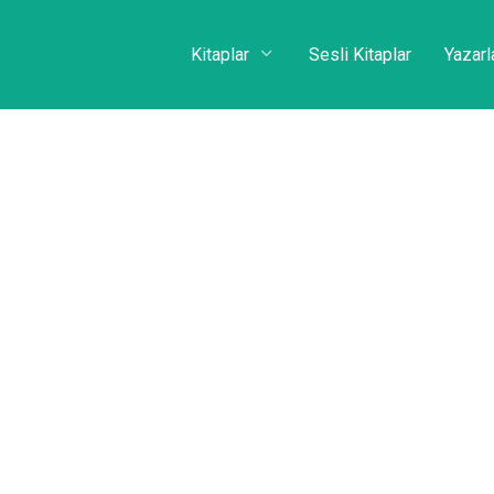
Kitaplar
Sesli Kitaplar
Yazarl