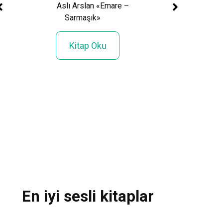
Aslı Arslan «Emare –
 ve
Platon «Dev
Sarmaşık»
»
Kitap Ok
Kitap Oku
En iyi sesli kitaplar