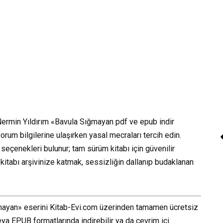
ermin Yıldırım «Bavula Sığmayan pdf ve epub indir
orum bilgilerine ulaşırken yasal mecraları tercih edin.
eçenekleri bulunur; tam sürüm kitabı için güvenilir
 kitabı arşivinize katmak, sessizliğin dallanıp budaklanan
Sesli Kitap “Sefille
ğmayan» eserini Kitab-Evi.com üzerinden tamamen ücretsiz
Kitap Dinle
a EPUB formatlarında indirebilir ya da çevrim içi