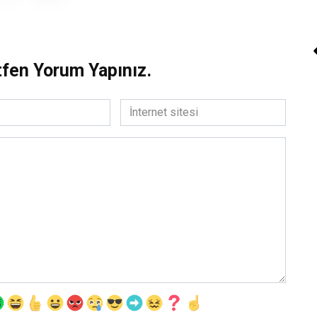
Özge Naz «Bronz 
Mecnun»
tfen Yorum Yapınız.
Daha Fazla Oku
İnternet
sitesi