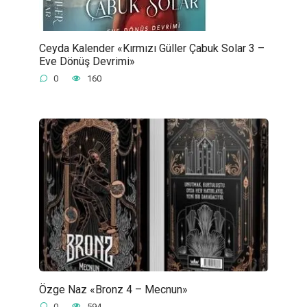
Ceyda Kalender «Kırmızı Güller Çabuk Solar 3 –
Eve Dönüş Devrimi»
0
160
Özge Naz «Bronz 4 – Mecnun»
0
594