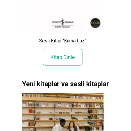
ülür”
S
Sesli Kitap “Kumarbaz”
Kitap Dinle
Yeni kitaplar ve sesli kitaplar