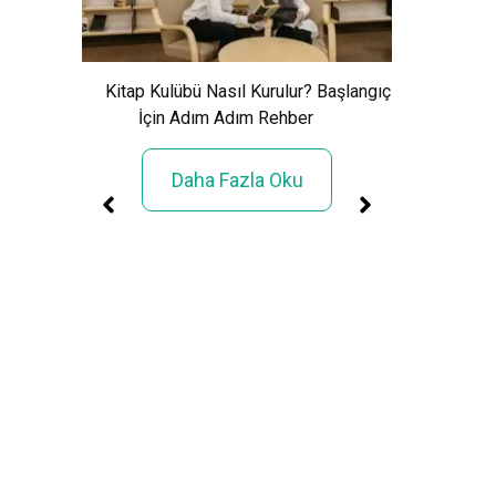
Xem Wo
Cảnh Giải
Kitap Kulübü Nasıl Kurulur? Başlangıç
İçin Adım Adım Rehber
Daha Fazla Oku
üller
rimi»