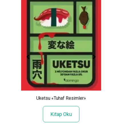
in»
Yavu
Uketsu «Tuhaf Resimler»
Kitap Oku