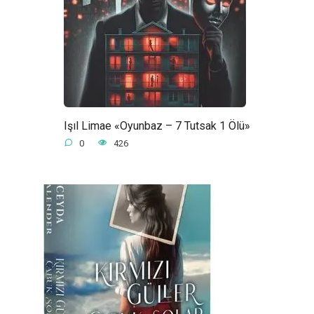
Işıl Limae «Oyunbaz – 7 Tutsak 1 Ölü»
0
426