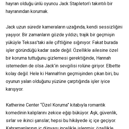
hayran olduğu ünlü oyuncu Jack Stapleton’ı takıntılı bir
hayranından korumak.
Jack uzun süredir kameraların uzağında, kendi sessizliğini
yaşıyor. Bir zamanların gözde yıldızı, trajik bir geçmişin
yüküyle Teksas’taki aile çiftliğine sığınıyor. Fakat burada
işler göründüğü kadar sade değil. Özellikle ailesine özel
bir koruma tuttuğunu gizlemesi gerektiğinde, Hannah
istemeden de olsa Jack’in sevgilisi rolüne giriyor. Elbette
kolay değil. Hele ki Hannah’nın geçmişinden çıkan biri, bu
oyunun yalan olduğunu yüzüne çarptığında işler iyice
karışıyor.
Katherine Center “Özel Koruma” kitabıyla romantik
komedinin kalıplarını zekice eğip büküyor. Aşk, güvenlik,
sırlar ve ikinci şanslar; hepsi bu hikâyede iç içe geçiyor.
Kahramanlarının iç dünyası incelikle işlenmiş; özellikle