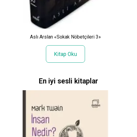
Ha
nın
Aslı Arslan «Sokak Nöbetçileri 3»
Kitap Oku
En iyi sesli kitaplar