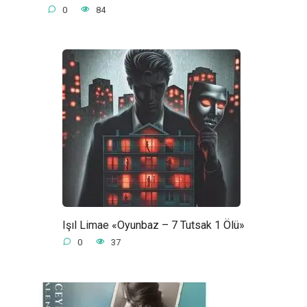
0
84
Işıl Limae «Oyunbaz – 7 Tutsak 1 Ölü»
0
37