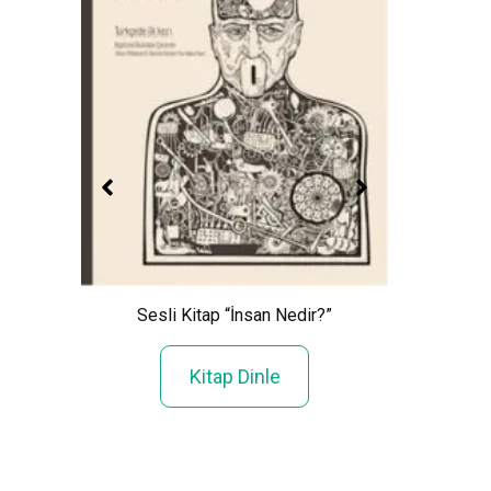
Sesli Kitap “İnsan Nedir?”
Sesli 
Kitap Dinle