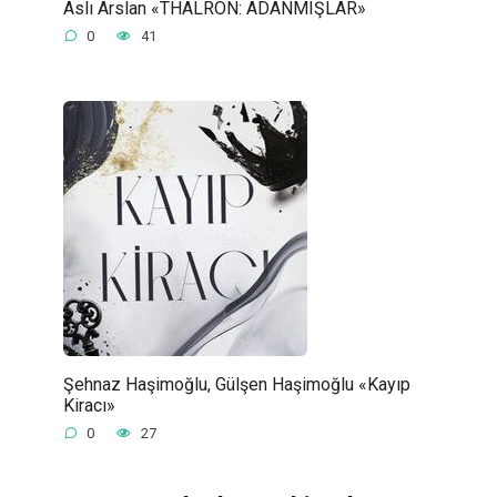
Aslı Arslan «THALRON: ADANMIŞLAR»
0
41
Şehnaz Haşimoğlu, Gülşen Haşimoğlu «Kayıp
Kiracı»
0
27