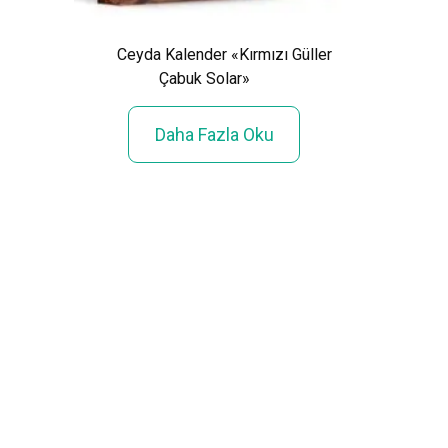
Ceyda Kalender «Kırmızı Güller
Çabuk Solar»
Işıl 
:
Daha Fazla Oku