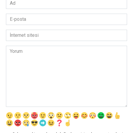
Ad
*
E-
posta
*
İnternet
sitesi
Yorum