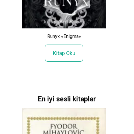
Luis
l’s
Sahi
Runyx «Enigma»
Kitap Oku
En iyi sesli kitaplar