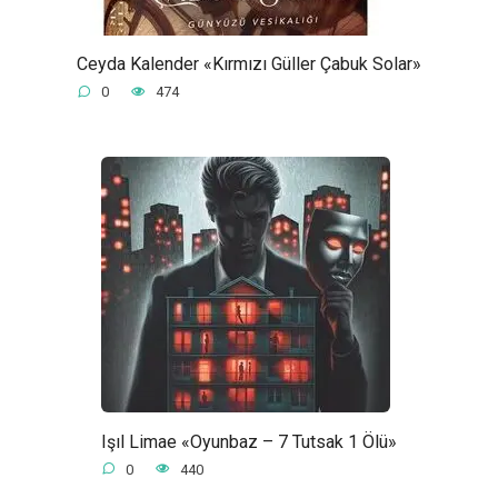
Ceyda Kalender «Kırmızı Güller Çabuk Solar»
0
474
Işıl Limae «Oyunbaz – 7 Tutsak 1 Ölü»
0
440