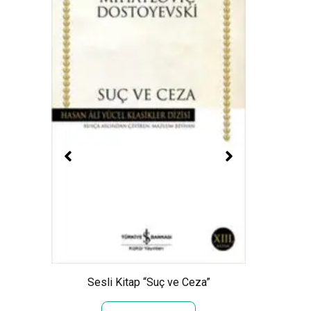
nlarında
tap
Sesl
Sesli Kitap “Suç ve Ceza”