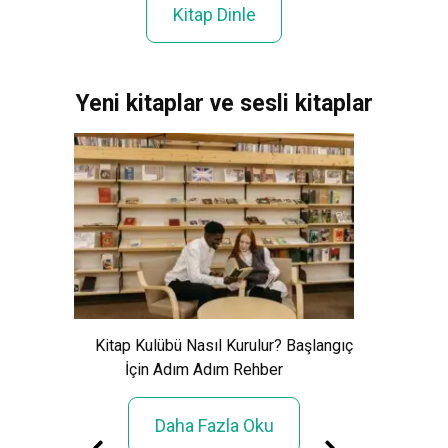
Kitap Dinle
Yeni kitaplar ve sesli kitaplar
Xem Wo
Cảnh Giải
Kitap Kulübü Nasıl Kurulur? Başlangıç
İçin Adım Adım Rehber
Daha Fazla Oku