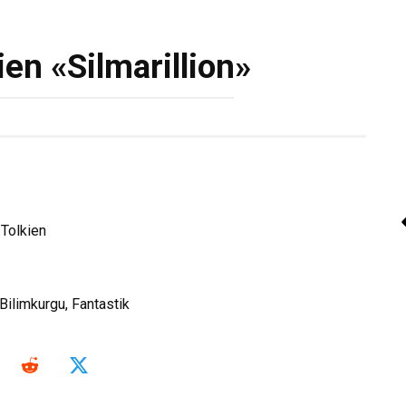
kien «Silmarillion»
Meryem Soylu « Göl
Güneşi 2»
 Tolkien
Kitap Oku
ilimkurgu, Fantastik