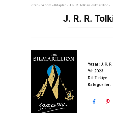
Kitab-Evi.com
»
Kitaplar
»
J. R. R. Tolkien «Silmarillion»
J. R. R. Tol
Yazar:
J. R. R.
Yıl:
2023
Dil:
Türkiye
Kategoriler
:
B