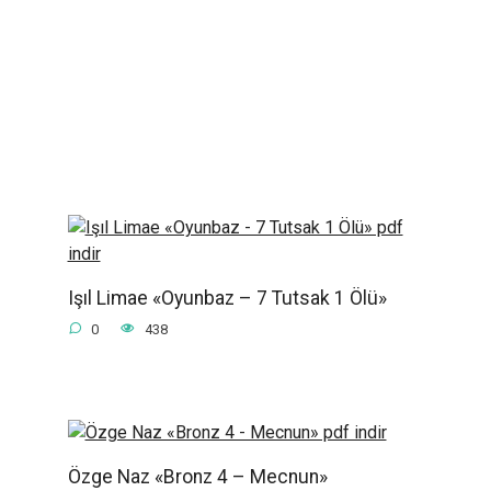
Işıl Limae «Oyunbaz – 7 Tutsak 1 Ölü»
0
438
Özge Naz «Bronz 4 – Mecnun»