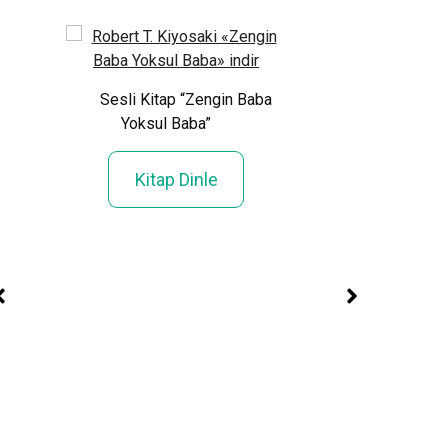
Sesli Kitap “Altı
Sesli Kitap “Zengin Baba
Yoksul Baba”
Kitap Din
Kitap Dinle
az