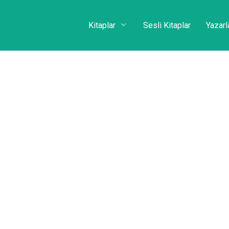
Kitaplar
Sesli Kitaplar
Yazarl