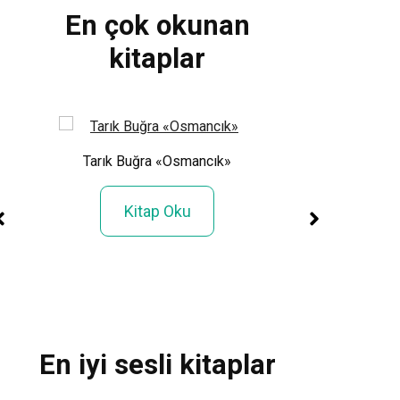
En çok okunan
kitaplar
Tarık Buğra «Osmancık»
genin
Şule Avlamaz «K
Şehri»
Kitap Oku
Kitap Ok
En iyi sesli kitaplar