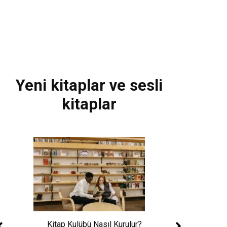
Yeni kitaplar ve sesli
kitaplar
Xem World Cup 
Phí: Toàn Cảnh Giả
Sử 48 Đội Tuy
rmızı
 Eve
Daha Fazla
Kitap Kulübü Nasıl Kurulur?