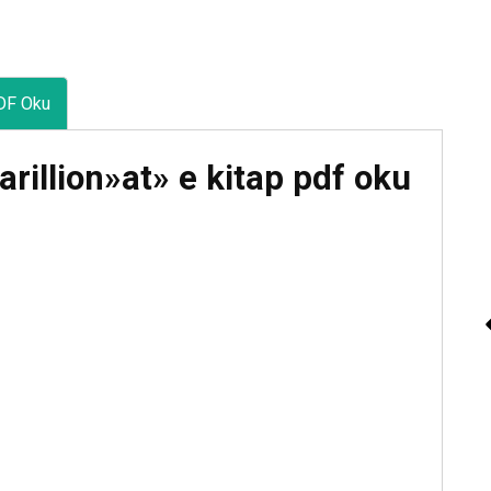
DF Oku
arillion»at» e kitap pdf oku
Sesli Kitap “Bey
Zambaklar Ülkesi”