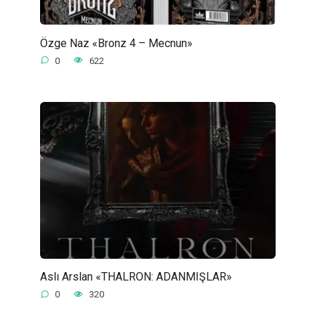
Özge Naz «Bronz 4 – Mecnun»
0
622
Aslı Arslan «THALRON: ADANMIŞLAR»
0
320