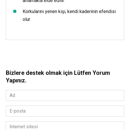
anlamakla elde edilir.
Korkularını yenen kişi, kendi kaderinin efendisi
olur.
Bizlere destek olmak için Lütfen Yorum
Yapınız.
Ad
*
E-
posta
*
İnternet