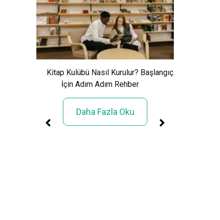
Xem Wo
Cảnh Giải
Kitap Kulübü Nasıl Kurulur? Başlangıç
İçin Adım Adım Rehber
Daha Fazla Oku
üller
rimi»