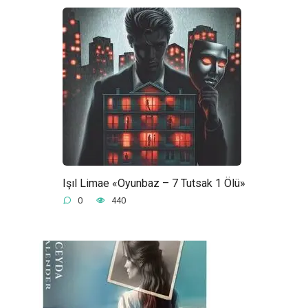
Işıl Limae «Oyunbaz – 7 Tutsak 1 Ölü»
0
440