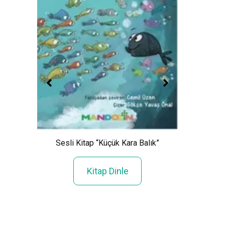
Sesli Kitap “Küçük Kara Balık”
S
Kitap Dinle