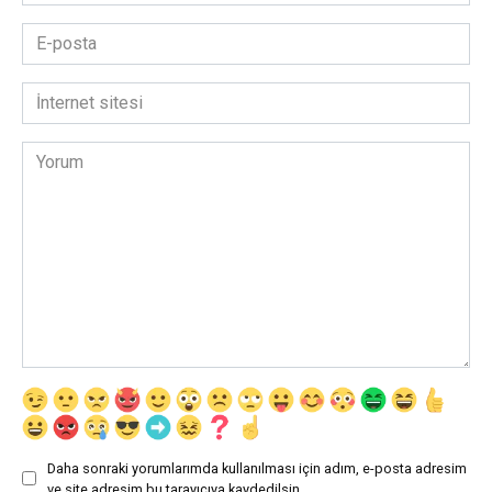
*
E-
posta
*
İnternet
sitesi
Yorum
Daha sonraki yorumlarımda kullanılması için adım, e-posta adresim
ve site adresim bu tarayıcıya kaydedilsin.