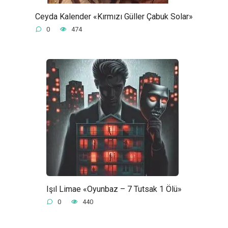
Ceyda Kalender «Kırmızı Güller Çabuk Solar»
0
474
Işıl Limae «Oyunbaz – 7 Tutsak 1 Ölü»
0
440