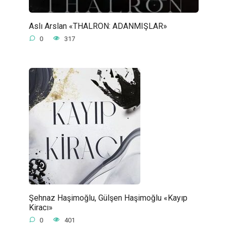
Aslı Arslan «THALRON: ADANMIŞLAR»
0
317
Şehnaz Haşimoğlu, Gülşen Haşimoğlu «Kayıp
Kiracı»
0
401