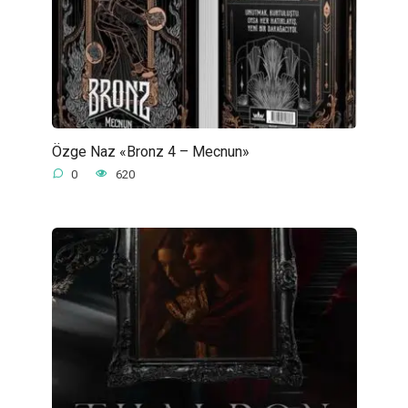
Özge Naz «Bronz 4 – Mecnun»
0
620