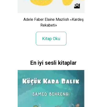
Adele Faber Elaine Mazlish «Kardeş
Servet
Kinsu
Rekabeti»
Kitap Oku
En iyi sesli kitaplar