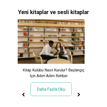
Yeni kitaplar ve sesli kitaplar
Xem Wo
Cảnh Giải
Kitap Kulübü Nasıl Kurulur? Başlangıç
İçin Adım Adım Rehber
Daha Fazla Oku