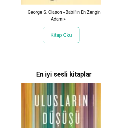
George S. Clason «Babil’in En Zengin
Adamı»
radım
Cer
Kitap Oku
En iyi sesli kitaplar