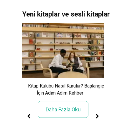
Yeni kitaplar ve sesli kitaplar
Xem Wo
Cảnh Giải
Kitap Kulübü Nasıl Kurulur? Başlangıç
İçin Adım Adım Rehber
Daha Fazla Oku