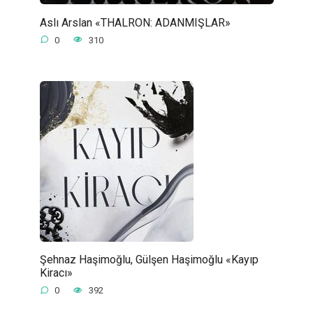
Aslı Arslan «THALRON: ADANMIŞLAR»
0
310
Şehnaz Haşimoğlu, Gülşen Haşimoğlu «Kayıp
Kiracı»
0
392