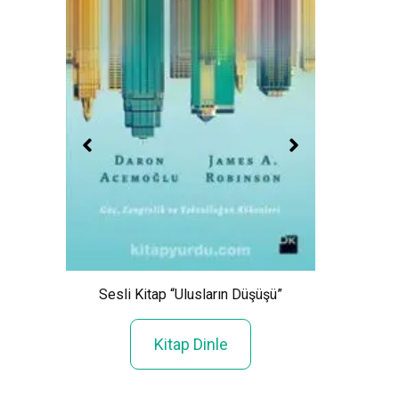
r”
Ses
Sesli Kitap “Ulusların Düşüşü”
Kitap Dinle