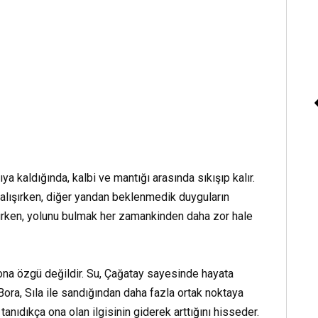
Işıl Işık «Ona Kadar 
ıya kaldığında, kalbi ve mantığı arasında sıkışıp kalır.
Körebe»
alışırken, diğer yandan beklenmedik duyguların
üşürken, yolunu bulmak her zamankinden daha zor hale
Kitap Dinle
na özgü değildir. Su, Çağatay sayesinde hayata
 Bora, Sıla ile sandığından daha fazla ortak noktaya
anıdıkça ona olan ilgisinin giderek arttığını hisseder.