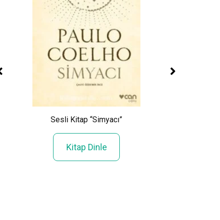
Say 2 –
Sesli Kitap “Simyacı”
Sesli Kitap “Ku
Kitap Dinle
Kitap Din