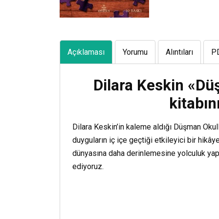
Açıklaması
Yorumu
Alıntıları
P
Dilara Keskin «D
kitabın
Dilara Keskin’in kaleme aldığı Düşman Okull
duyguların iç içe geçtiği etkileyici bir hikâye
dünyasına daha derinlemesine yolculuk yapar
ediyoruz.