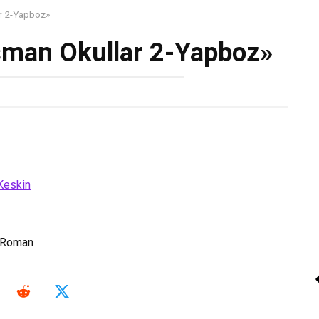
ar 2-Yapboz»
şman Okullar 2-Yapboz»
 Keskin
Roman