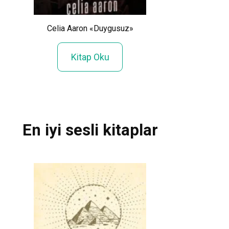
Beyza Alkoç «A
Tanıma
Celia Aaron «Duygusuz»
Kitap Ok
Kitap Oku
En iyi sesli kitaplar