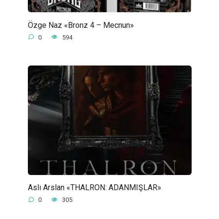
Özge Naz «Bronz 4 – Mecnun»
0
594
Aslı Arslan «THALRON: ADANMIŞLAR»
0
305