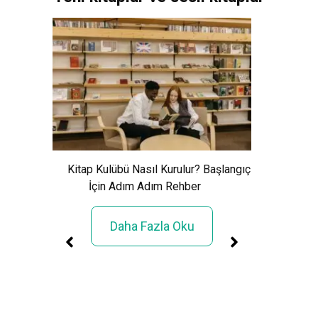
Xem Wo
Cảnh Giải
Kitap Kulübü Nasıl Kurulur? Başlangıç
İçin Adım Adım Rehber
Daha Fazla Oku