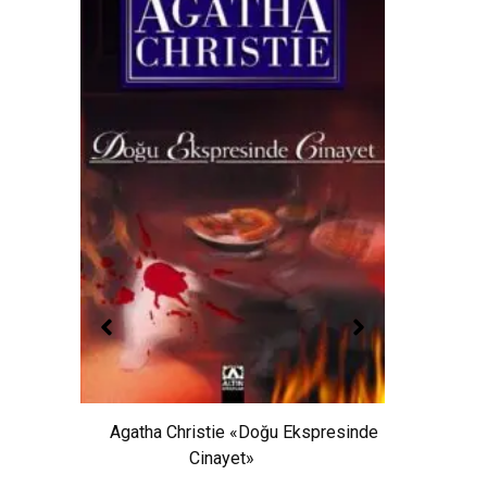
Agatha Christie «Doğu Ekspresinde
S
Cinayet»
lah’ın