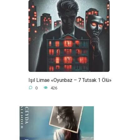
Işıl Limae «Oyunbaz – 7 Tutsak 1 Ölü»
0
426