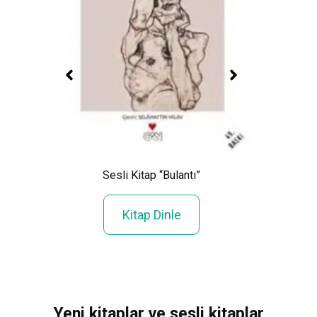
r’in
Sesli Kitap “Bulantı”
Sesli 
Kitap Dinle
Yeni kitaplar ve sesli kitaplar