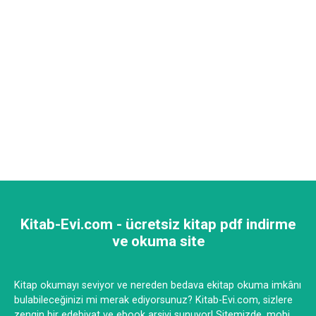
Kitab-Evi.com - ücretsiz kitap pdf indirme
ve okuma site
Kitap okumayı seviyor ve nereden bedava ekitap okuma imkânı
bulabileceğinizi mi merak ediyorsunuz? Kitab-Evi.com, sizlere
zengin bir edebiyat ve ebook arşivi sunuyor! Sitemizde, mobi,