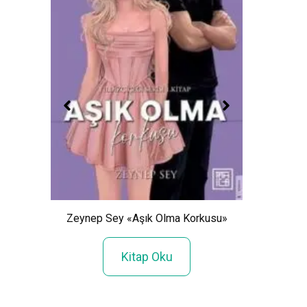
lar»
H
Zeynep Sey «Aşık Olma Korkusu»
Kitap Oku