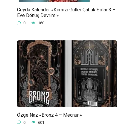
Ceyda Kalender «Kırmızı Güller Çabuk Solar 3 –
Eve Dönüş Devrimi»
0
160
Özge Naz «Bronz 4 – Mecnun»
0
601