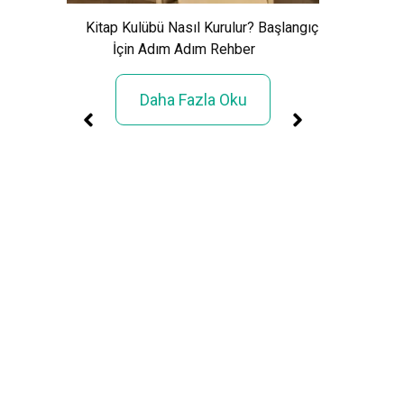
Cảnh Giải
Kitap Kulübü Nasıl Kurulur? Başlangıç
İçin Adım Adım Rehber
Daha Fazla Oku
üller
rimi»