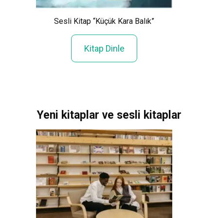
Sesli Kitap “Küçük Kara Balık”
nu”
Se
Kitap Dinle
Yeni kitaplar ve sesli kitaplar
Xem Wo