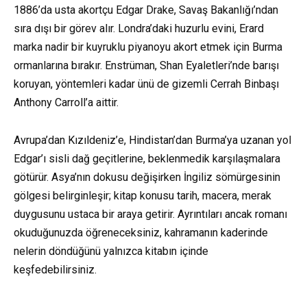
1886’da usta akortçu Edgar Drake, Savaş Bakanlığı’ndan
sıra dışı bir görev alır. Londra’daki huzurlu evini, Erard
marka nadir bir kuyruklu piyanoyu akort etmek için Burma
ormanlarına bırakır. Enstrüman, Shan Eyaletleri’nde barışı
koruyan, yöntemleri kadar ünü de gizemli Cerrah Binbaşı
Anthony Carroll’a aittir.
Avrupa’dan Kızıldeniz’e, Hindistan’dan Burma’ya uzanan yol
Edgar’ı sisli dağ geçitlerine, beklenmedik karşılaşmalara
götürür. Asya’nın dokusu değişirken İngiliz sömürgesinin
gölgesi belirginleşir; kitap konusu tarih, macera, merak
duygusunu ustaca bir araya getirir. Ayrıntıları ancak romanı
okuduğunuzda öğreneceksiniz, kahramanın kaderinde
nelerin döndüğünü yalnızca kitabın içinde
keşfedebilirsiniz.