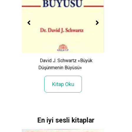
Fr
David J. Schwartz «Büyük
n Ölü
Düşünmenin Büyüsü»
Kitap Oku
En iyi sesli kitaplar