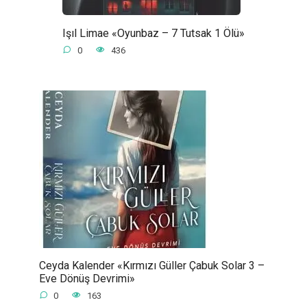
Işıl Limae «Oyunbaz – 7 Tutsak 1 Ölü»
0
436
Ceyda Kalender «Kırmızı Güller Çabuk Solar 3 –
Eve Dönüş Devrimi»
0
163