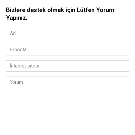
Bizlere destek olmak için Lütfen Yorum
Yapınız.
Ad
*
E-
posta
*
İnternet
sitesi
Yorum