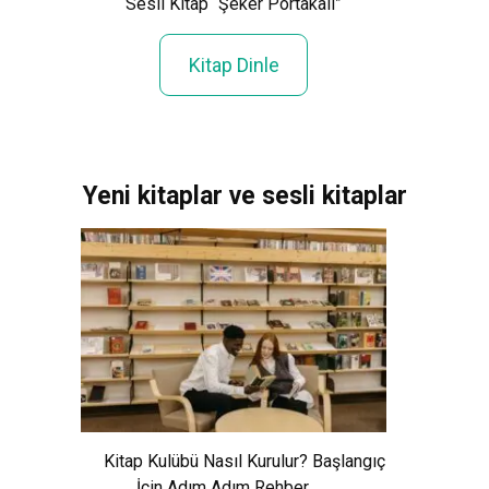
Sesli Kitap “Şeker Portakalı”
Sesl
Kitap Dinle
Yeni kitaplar ve sesli kitaplar
Xem Wo
Cảnh Giải
Kitap Kulübü Nasıl Kurulur? Başlangıç
İçin Adım Adım Rehber