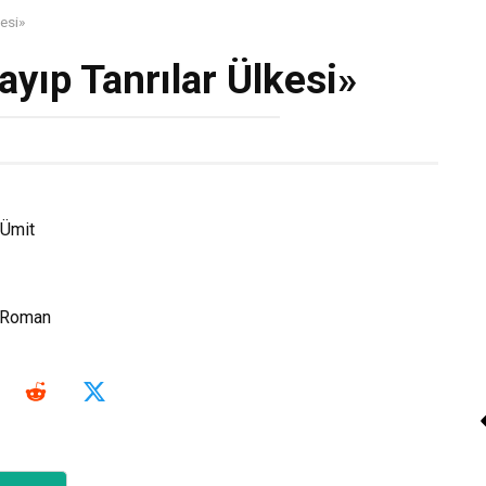
esi»
yıp Tanrılar Ülkesi»
Alya Öztanyel «Karanl
Ümit
– 3»
Kitap Oku
Roman