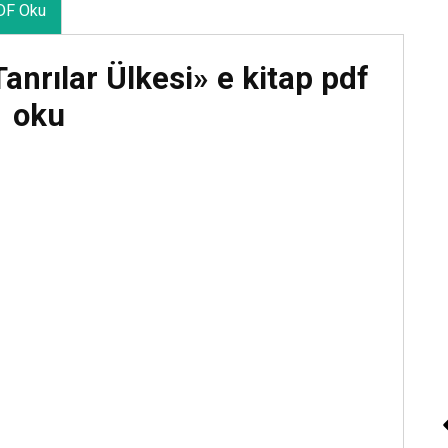
DF Oku
nrılar Ülkesi» e kitap pdf
oku
Sesli Kitap “Kan ve G
Kitap Dinle