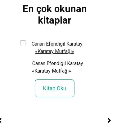
En çok okunan
kitaplar
ık Lise
Canan Efendigil Karatay
«Karatay Mutfağı»
Kitap Oku