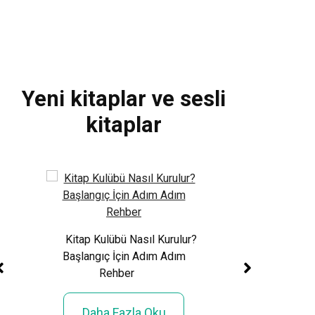
Yeni kitaplar ve sesli
kitaplar
Xem World Cup 
Phí: Toàn Cảnh Giả
Sử 48 Đội Tuy
rmızı
Kitap Kulübü Nasıl Kurulur?
 Eve
Başlangıç İçin Adım Adım
Daha Fazla
Rehber
Daha Fazla Oku