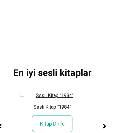
Miraç Çağrı Akt
Bir Tane Daha 
Kitap Ok
En iyi sesli kitaplar
ül”
Sesli Kitap “1984”
Sesli Kitap “Si
Kitap Dinle
Kitap Din