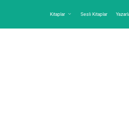
Kitaplar
Sesli Kitaplar
Yazarl