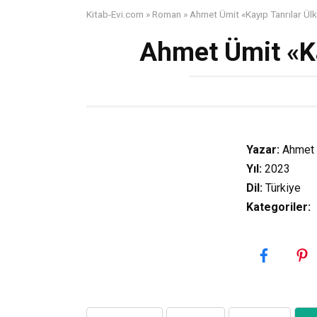
Kitab-Evi.com
»
Roman
»
Ahmet Ümit «Kayıp Tanrılar Ülk
Ahmet Ümit «Ka
Yazar:
Ahmet 
Yıl:
2023
Dil:
Türkiye
Kategoriler
: