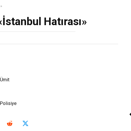
ı»
İstanbul Hatırası»
Attila İlhan «Ayrılık 
Dahil»
Ümit
Kitap Oku
olisiye