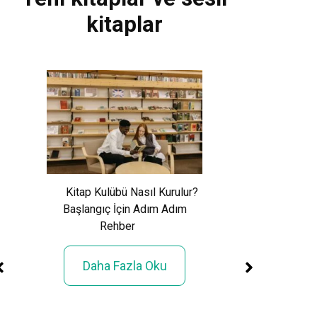
kitaplar
Xem World Cup 
Phí: Toàn Cảnh Giả
Kitap Kulübü Nasıl Kurulur?
Sử 48 Đội Tuy
Başlangıç İçin Adım Adım
Rehber
Daha Fazla
Daha Fazla Oku