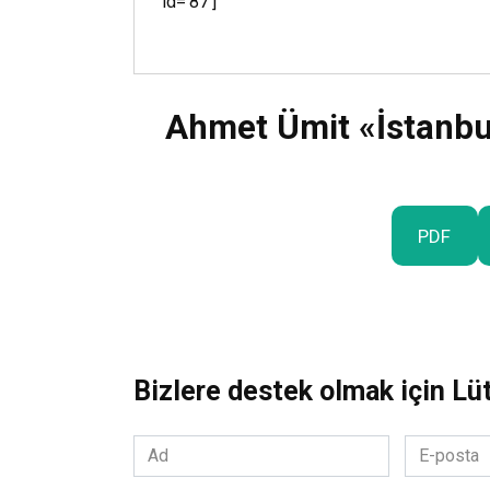
id=’87’]
Ahmet Ümit «İstanbul
PDF
Bizlere destek olmak için Lü
Ad
E-
*
posta