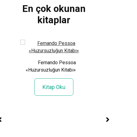
En çok okunan
kitaplar
Sümeyye Koç «
Sevdaya
Fernando Pessoa
«Huzursuzluğun Kitabı»
Kitap Ok
Kitap Oku