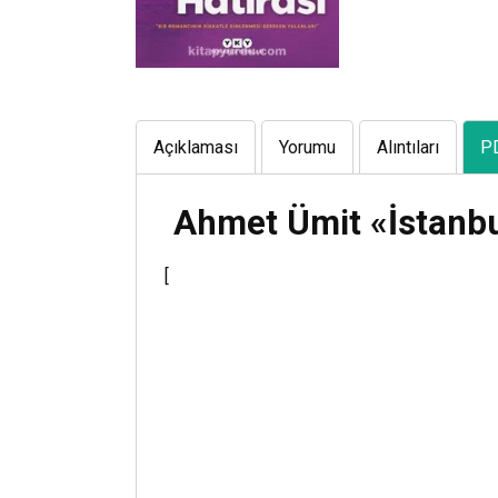
Açıklaması
Yorumu
Alıntıları
P
Ahmet Ümit «İstanbul
[