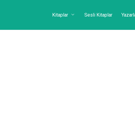
Kitaplar
Sesli Kitaplar
Yazarl