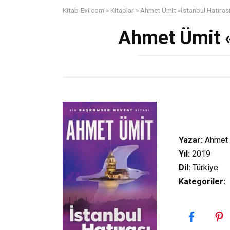
Kitab-Evi.com
»
Kitaplar
»
Ahmet Ümit «İstanbul Hatıras
Ahmet Ümit «
Yazar:
Ahmet 
Yıl:
2019
Dil:
Türkiye
Kategoriler
:
P