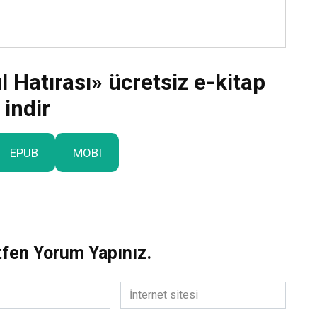
Ceyda Kalender «Kı
Güller Çabuk Solar 3 –
Dönüş Devrimi»
 Hatırası» ücretsiz e-kitap
Daha Fazla Oku
indir
EPUB
MOBI
tfen Yorum Yapınız.
İnternet
sitesi