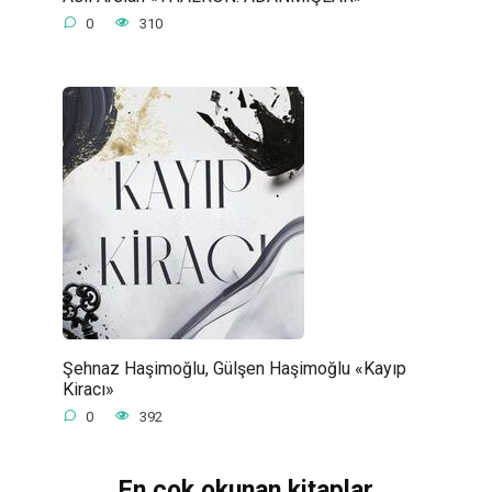
0
310
Şehnaz Haşimoğlu, Gülşen Haşimoğlu «Kayıp
Kiracı»
0
392
En çok okunan kitaplar