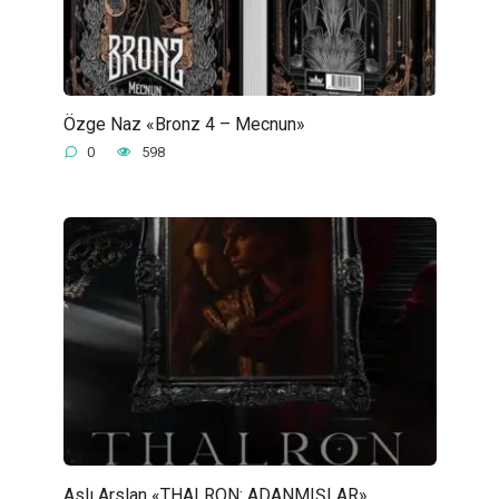
Özge Naz «Bronz 4 – Mecnun»
0
598
Aslı Arslan «THALRON: ADANMIŞLAR»