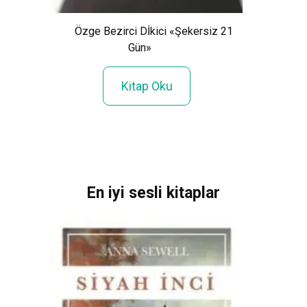
Je
Özge Bezirci Dİkici «Şekersiz 21
Ö
Gün»
Kitap Oku
En iyi sesli kitaplar