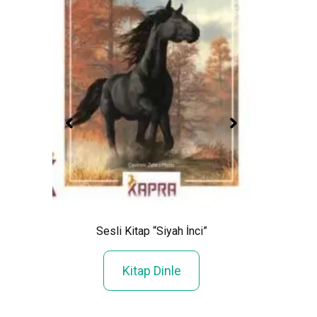
Sesli K
Sesli Kitap “Siyah İnci”
Kitap Dinle