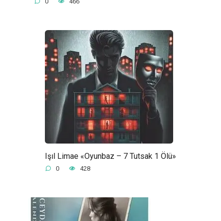
0
466
Işıl Limae «Oyunbaz – 7 Tutsak 1 Ölü»
0
428