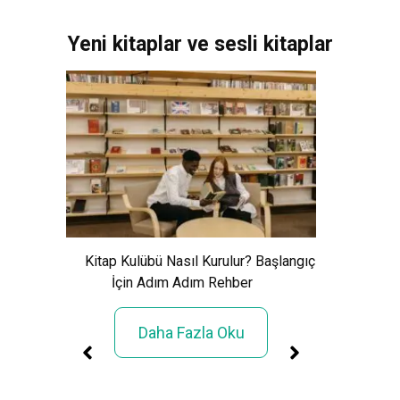
Yeni kitaplar ve sesli kitaplar
Xem Wo
Cảnh Giải
Kitap Kulübü Nasıl Kurulur? Başlangıç
İçin Adım Adım Rehber
Daha Fazla Oku