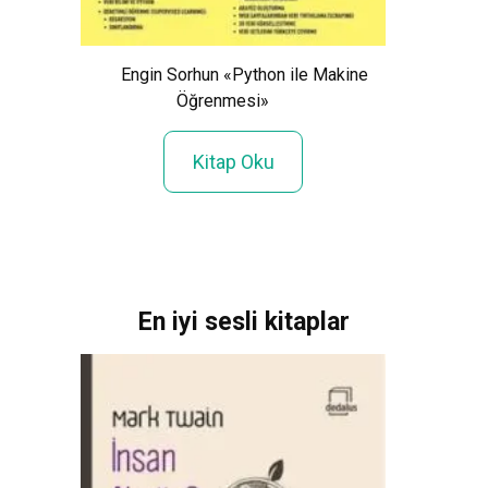
Engin Sorhun «Python ile Makine
S
Öğrenmesi»
m Bir
Kitap Oku
En iyi sesli kitaplar