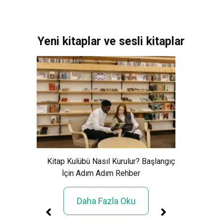
Yeni kitaplar ve sesli kitaplar
Xem Wo
Cảnh Giải
Kitap Kulübü Nasıl Kurulur? Başlangıç
İçin Adım Adım Rehber
Daha Fazla Oku