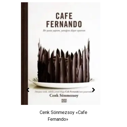
Cenk Sönmezsoy «Cafe
Sezen
Fernando»