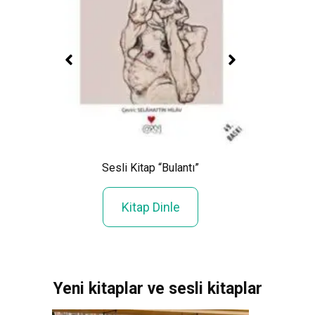
r’in
Sesli Kitap “Bulantı”
Ses
Kitap Dinle
Yeni kitaplar ve sesli kitaplar