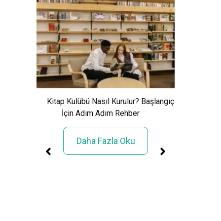
Xem Wo
Cảnh Giải
Kitap Kulübü Nasıl Kurulur? Başlangıç
İçin Adım Adım Rehber
Daha Fazla Oku