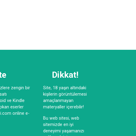
te
Dikkat!
lere zengin bir
Site, 18 yaşın altındaki
satı
kişilerin görüntülemesi
oid ve Kindle
amaçlanmayan
çıkan eserler
materyaller içerebilir!
vi.com online e-
Bu web sitesi, web
sitemizde en iyi
deneyimi yaşamanızı