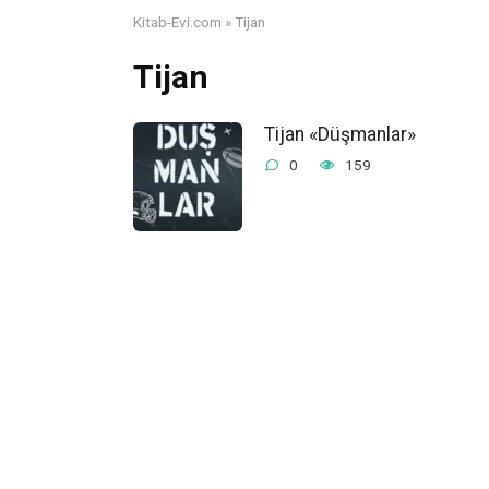
Kitab-Evi.com
»
Tijan
Tijan
Tijan «Düşmanlar»
0
159