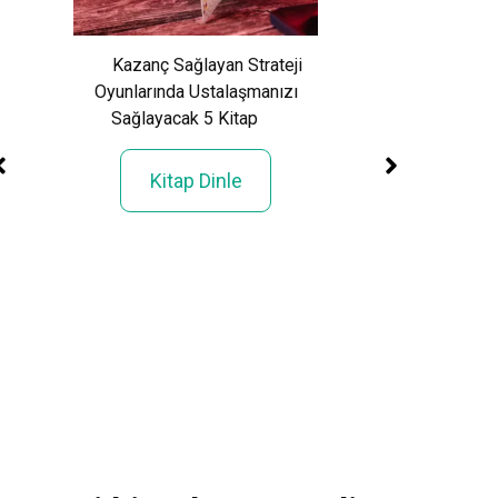
Kazanç Sağlayan Strateji
Oyunlarında Ustalaşmanızı
Sağlayacak 5 Kitap
Kitap Dinle
Sesli Kitap “Altı
ntolu
Kitap Din