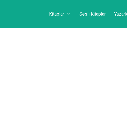
Kitaplar
Sesli Kitaplar
Yazarl