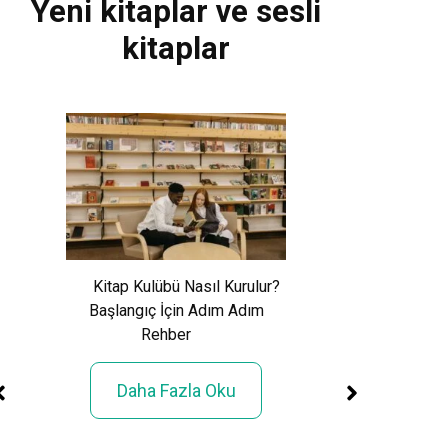
Yeni kitaplar ve sesli
kitaplar
Xem World Cup 
Phí: Toàn Cảnh Giả
Kitap Kulübü Nasıl Kurulur?
Sử 48 Đội Tuy
Başlangıç İçin Adım Adım
Rehber
Daha Fazla
Daha Fazla Oku