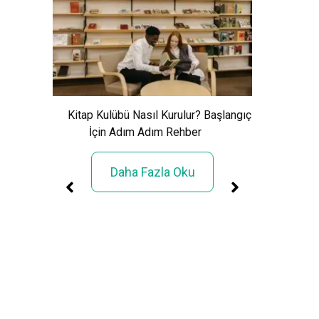
Xem Wo
Cảnh Giải
Kitap Kulübü Nasıl Kurulur? Başlangıç
İçin Adım Adım Rehber
Daha Fazla Oku
üller
rimi»