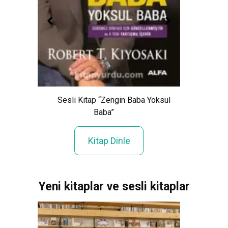
Sesli Kitap “Zengin Baba Yoksul
Baba”
Ses
Kitap Dinle
Yeni kitaplar ve sesli kitaplar