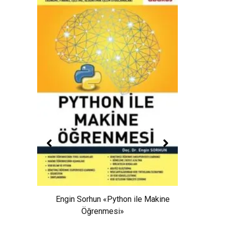
Engin Sorhun «Python ile Makine
«Öğretim
Richar
Öğrenmesi»