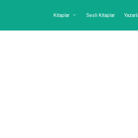
Kitaplar
Sesli Kitaplar
Yazarl