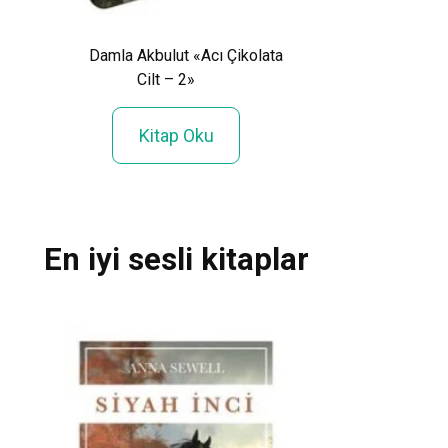
laman
Ayfer Tunç «Kap
Damla Akbulut «Acı Çikolata
ili»
Cilt – 2»
Kitap Ok
Kitap Oku
En iyi sesli kitaplar