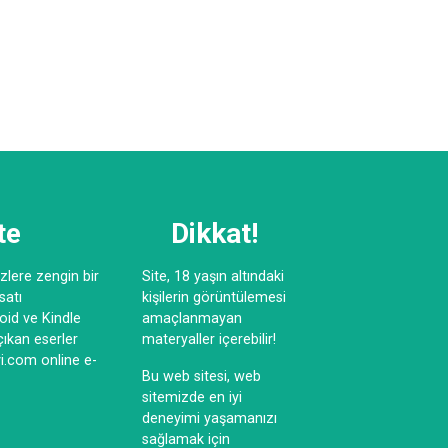
te
Dikkat!
lere zengin bir
Site, 18 yaşın altındaki
satı
kişilerin görüntülemesi
oid ve Kindle
amaçlanmayan
çıkan eserler
materyaller içerebilir!
vi.com online e-
Bu web sitesi, web
sitemizde en iyi
deneyimi yaşamanızı
sağlamak için