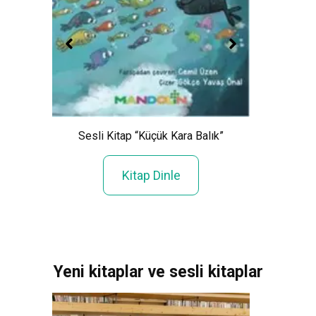
Sesl
Sesli Kitap “Küçük Kara Balık”
şü”
Kitap Dinle
Yeni kitaplar ve sesli kitaplar