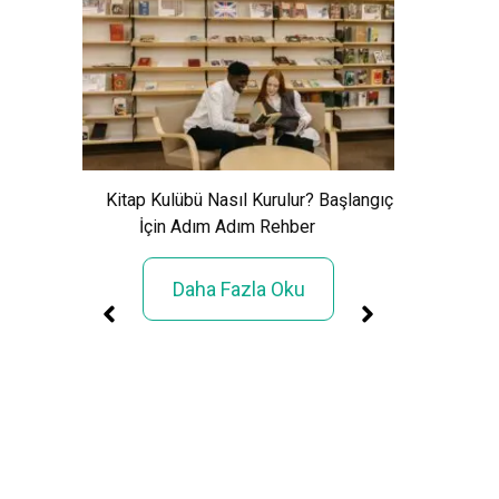
Xem Wo
Cảnh Giải
Kitap Kulübü Nasıl Kurulur? Başlangıç
İçin Adım Adım Rehber
Daha Fazla Oku
üller