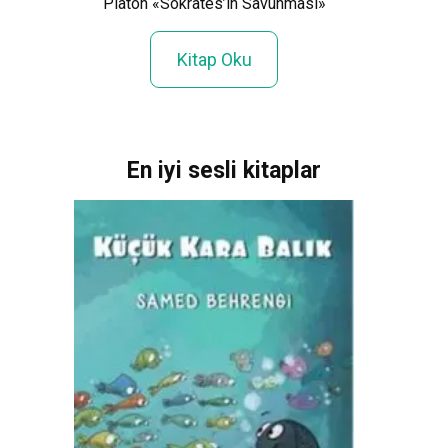
Büşr
Platon «Sokrates’in Savunması»
uma»
Kitap Oku
En iyi sesli kitaplar